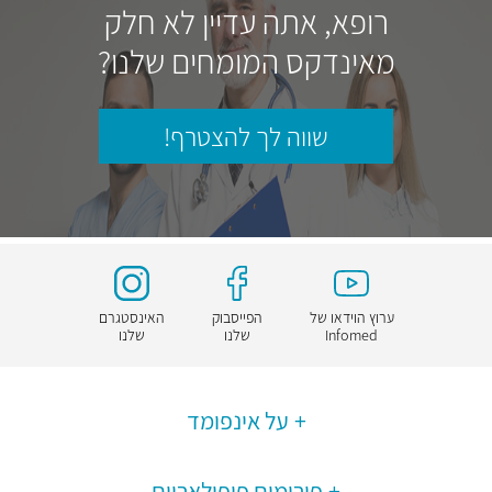
רופא, אתה עדיין לא חלק
מאינדקס המומחים שלנו?
שווה לך להצטרף!
ערוץ הוידאו של
הפייסבוק
האינסטגרם
Infomed
שלנו
שלנו
על אינפומד
פורומים פופולאריים