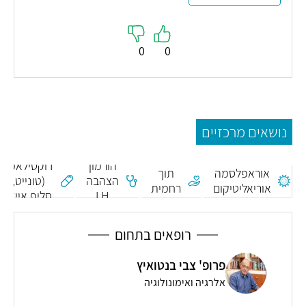
0
0
נושאים מרכזיים
הזרעה
הורמון
דוקסילאמין
אוראפלסמה
תוך
הצהבה
(טונייט,
אוריאליטיקום
רחמית
LH
סליפ אייד)
IUI
רופאים בתחום
פרופ' צבי בנטואיץ
ד
אלרגיה ואימונולוגיה
י