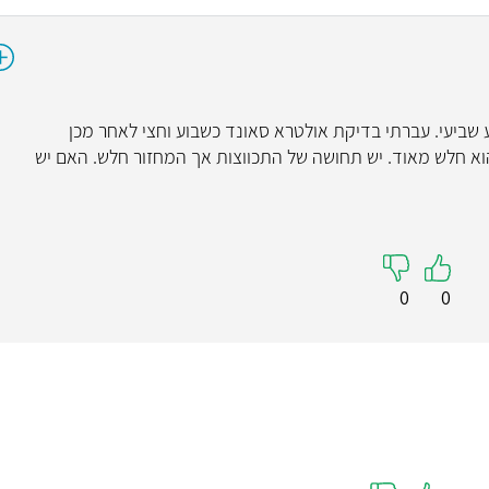
ה ערב שק הריון ריק, ב14.3, בשבוע שביעי. עברתי בדיקת אולטרא סאונד כשבוע וחצי לאחר מכן
פה תקין. קיבלתי מחזור ב18.4 אך הוא חלש מאוד. יש תחושה של התכווצות אך המחזור חלש. האם יש
0
0