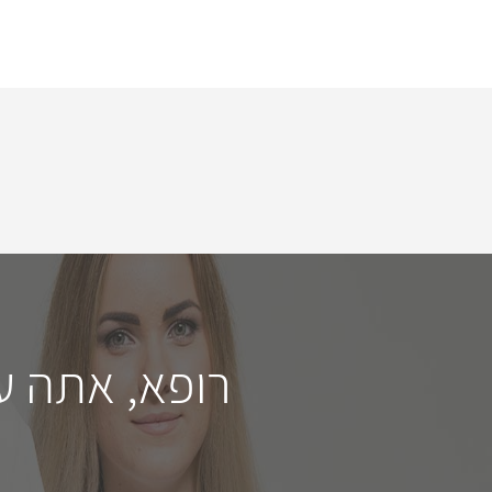
רופא, אתה ע