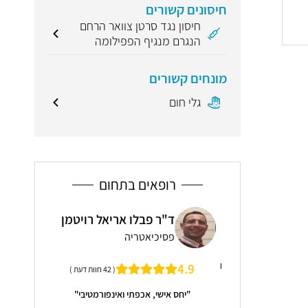
חיסונים קשורים
חיסון נגד סרטן צוואר הרחם
הנגרם מנגיף הפפילומה
מונחים קשורים
גלי חום
רופאים בתחום
ן קידר
ד"ר פבלו אריאל רויטמן
פרו
קולוגיה, רפואת נשים
פסיכיאטריה
ייל
ל היחידה לרפואת האם
5
4.9
( 42 חוות דעת )
פואי כרמל, חיפה
"יחס אישי, אכפתי ואינפורמטיבי"
"פרופסור ערן 
תמיד ממליצה ו