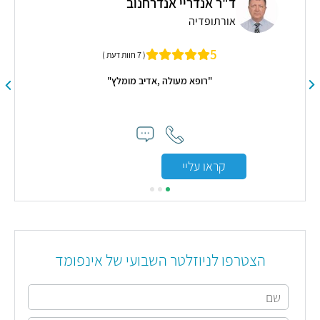
ד"ר אנדריי אנדרחנוב
אורתופדיה
פסי
5
( 7 חוות דעת )
עצ
"רופא מעולה ,אדיב מומלץ"
קראו עליי
הצטרפו לניוזלטר השבועי של אינפומד