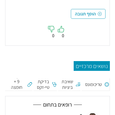
הוסף תגובה
0
0
נושאים מרכזיים
נונוקסינול
שאיבת
בדיקת
9 +
טריכומונס
ביציות
טיי-זקס
חומצה
רצינולית
רופאים בתחום