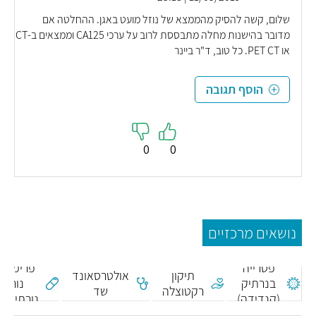
שלום, קשה להסיק מהממצא של נוזל מועט באגן. ההחלטה אם
מדובר בהישנות מחלה מתבססת לרוב על ערכי CA125 וממצאים ב-CT
או PET CT. כל טוב, ד"ר ביינר
הוסף תגובה
0
0
נושאים מרכזיים
פטרייה
פרימולו
תיקון
אולטרסאונד
בנרתיק
נור -
רקטוצלה
שד
(קנדידה)
נורתיסטר