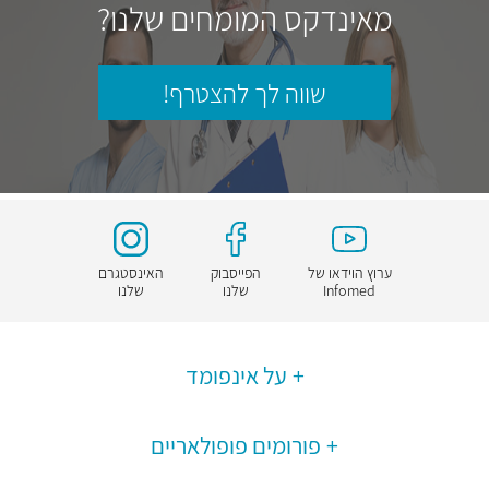
מאינדקס המומחים שלנו?
שווה לך להצטרף!
ערוץ הוידאו של
הפייסבוק
האינסטגרם
Infomed
שלנו
שלנו
על אינפומד
פורומים פופולאריים