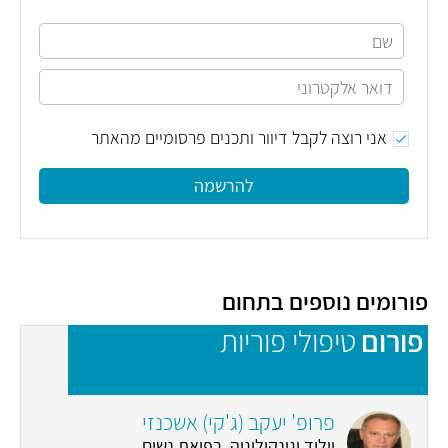
אני רוצה לקבל דיוור ותכנים פרסומיים מהאתר
להרשמה
פורומים נוספים בתחום
פורום
טיפולי פוריות
פ
פרופ' יעקב (ג'קי) אשכנזי
יילוד וגינקולוגיה, רפואת נשים