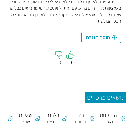
מעליו. עניינית לשומן הבטני, הוא לא נגיש לשאיבה ואותו צריך להוריד
באמצעות אורח חיים בריא. עם זאת, לעיתים עודפי עור נראים כבליטה
של הבטן , ולכן מומלץ להגיע לבדיקה על מנת לאבחן מה המקור של
הבטן הבולטת
הוסף תגובה
0
0
נושאים מרכזיים
הזדקנות
זיהום
הלבנת
שאיבת
מינ
העור
בכוויות
שיניים
שומן
(מ