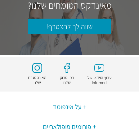
מאינדקס המומחים שלנו?
שווה לך להצטרף!
ערוץ הוידאו של
הפייסבוק
האינסטגרם
Infomed
שלנו
שלנו
על אינפומד
פורומים פופולאריים