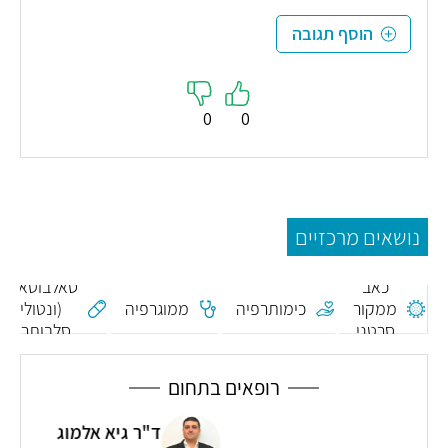
הוסף תגובה
0
0
נושאים מרכזיים
כאב
סאלבוטאמול
ממקור
כימותרפיה
ממוגרפיה
(ונטולין,
סרטני
סלבותרים)
רופאים בתחום
ד"ר גיא אלמוג