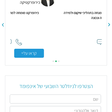
כירופרקטיקה
קום ולמידה
כירופרקט מומחה למחלות עמוד שדרה
קראו עליי
הצטרפו לניוזלטר השבועי של אינפומד