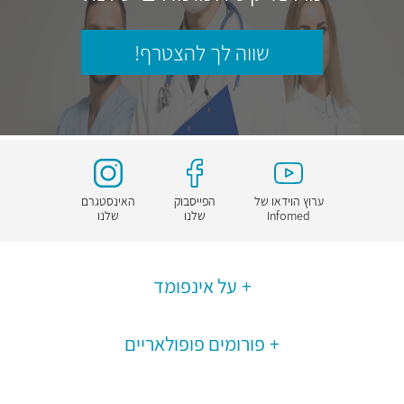
שווה לך להצטרף!
ערוץ הוידאו של
הפייסבוק
האינסטגרם
Infomed
שלנו
שלנו
על אינפומד
פורומים פופולאריים