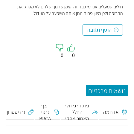
חולים שמעלים אנזימי כבד זהו סימן שהגוף שלהם לא מפרק את
התרופה ולכן מינון פחות נותן אותה השפעה על הגידול
הוסף תגובה
0
0
נושאים מרכזיים
ניתוחי גידולי
רצף
אדנומה
החלל
גנטי
גרניסטרון
האחור-צפקי
BRCA