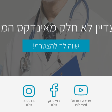
דיין לא חלק מאינדקס המו
שווה לך להצטרף!
ערוץ הוידאו של
הפייסבוק
האינסטגרם
Infomed
שלנו
שלנו