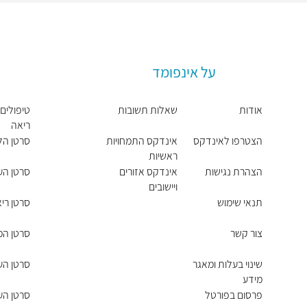
על אינפומד
אודות
שאלות תשובות
טיפולים 
ריאה
הצטרפו לאינדקס
אינדקס התמחויות
סרטן הל
ראשיות
הצהרת נגישות
אינדקס אזורים
סרטן העי
ויישובים
תנאי שימוש
סרטן רי
צור קשר
סרטן המ
שינוי בעלות ומאגר
סרטן העו
מידע
פרסום בפורטל
סרטן הע