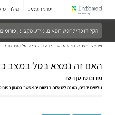
חיפוש רופאים
מילון רפוא
סוף
התפריט
הקלידו
הראשי.
כדי
לחפש
רופאים,
מידע
אינפומד
>
פורומים
>
סרטן השד
>
האם זה נמצא בסל במצב כזה?
מקצועי,
פורומים
ועוד...
האם זה נמצא בסל במצב כז
פורום סרטן השד
גולשים יקרים, מענה לשאלות חדשות יתאפשר במגוון הפורומ