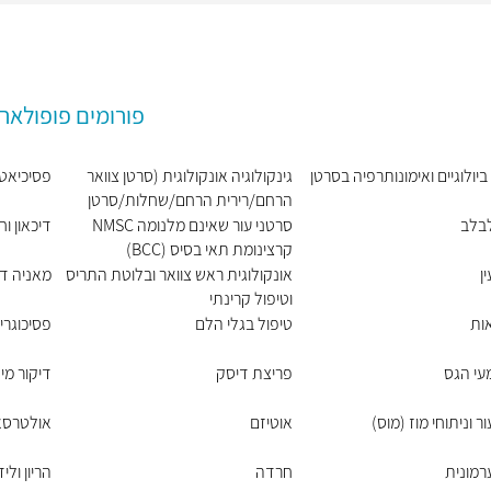
פורומים פופולארי
ביולוגיים ואימונותרפיה בסרטן
גינקולוגיה אונקולוגית (סרטן צוואר
פסיכיאט
הרחם/רירית הרחם/שחלות/סרטן
העריה)
בלב
סרטני עור שאינם מלנומה NMSC
דיכאון ו
קרצינומת תאי בסיס (BCC)
וקרצינומת תאי קשקש (SCC)
ן
אונקולוגית ראש צוואר ובלוטת התריס
מאניה ד
וטיפול קרינתי
אות
טיפול בגלי הלם
פסיכוגרי
עי הגס
פריצת דיסק
דיקור מי 
ר וניתוחי מוז (מוס)
אוטיזם
אולטרסאו
רמונית
חרדה
הריון ולי