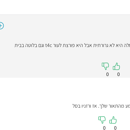
ד"ר ארי
פנימית
מנהל מרפאת יתר לח
שלום דר' האם ורזניו נמצא בסל לחולה שהמחלה היא לא גרורתית אבל היא פורצת לעור t4c וגם בלוטה בבית
קרדין וסקולריות ומנה
רפואי אוניבר
0
0
קראו עליי
 מהתאור שלך. אז ורזניו בסל
0
0