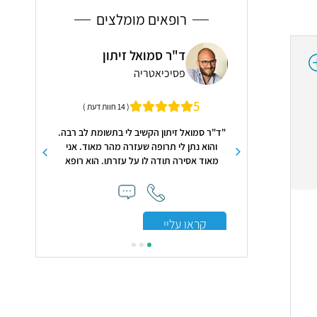
רופאים מומלצים
ה פלדמן
ד"ר סמואל זיתון
פרו
פסיכיאטריה
ילד
ץ דם ומניעת מחלות
5
5
( 14 חוות דעת )
ל מחלקה פנימית במרכז
סיטאי ברזילי
"ד"ר סמואל זיתון הקשיב לי בתשומת לב רבה.
"מקצועית , ר
והוא נתן לי תרופה שעזרה מהר מאוד. אני
סבלנות ורוג
מאוד אסירה תודה לו על עזרתו. הוא רופא
נפלא."
קראו עלי
קראו עליי