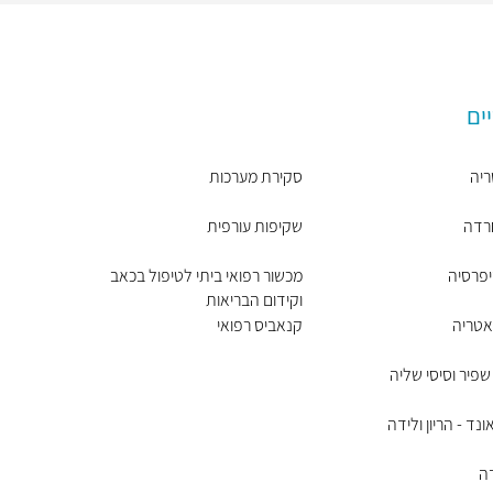
ים
ריה
סקירת מערכות
חרדה
שקיפות עורפית
יפרסיה
מכשור רפואי ביתי לטיפול בכאב
וקידום הבריאות
אטריה
קנאביס רפואי
שפיר וסיסי שליה
נד - הריון ולידה
דה