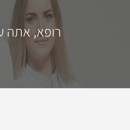
רופא, אתה ע