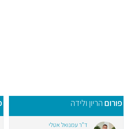
פורום
הריון ולידה
פ
ד"ר עמנואל אטלי