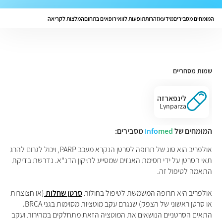
המומחים מסבירים
מידע
אזהרות
תופעות לוואי
רופאים בתחום
המלצות לקריאה
שמות מסחריים
לינפארזה
Lynparza
המומחים של
med
Info
מסבירים:
אולפריב הוא סוג של תרופה לסרטן הנקרא מעכב PARP, ויכול לגרום להרג
תאי הסרטן על ידי חסימת האנזים שמסייע לתיקון הדנ"א. נדרשת בדיקת
התאמה לטיפול זה.
אולפריב היא תרופה המשמשת לטיפול בחולות
סרטן שחלות
(או חצוצרות
או סרטן ראשוני של הצפק) שנגרם עקב מוטציות מסוימות בגני BRCA.
התאים הסרטניים הנושאים את המוטציה הזאת מתחלקים במהירות ועקב