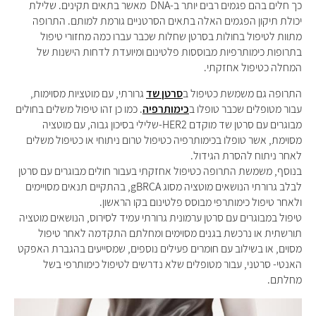
כך חלים בהם פגמים רבים יותר ב-DNA מאשר בתאים תקינים. שלילת
יכולת תיקון הפגמים האלה בתאים הסרטניים גורמת למותם. התרופה
מתוות לטיפול בחולות בסרטן שחלות שכבר עברו כמה מחזורי טיפול
בתרופות כימותרפיות מבוססות פלטינום ומיועדת לדחות הישנות של
המחלה כטיפול אחזקתי.
התרופה גם משמשת כטיפול ב
סרטן שד
גרורתי, עם מוטציות מסוימות,
עבור מטופלים שכבר טופלו ב
כימותרפיה
.
כמו כן זהו טיפול משלים בחולים
מבוגרים עם סרטן שד מוקדם
HER2-
שלילי בסיכון גבוה, עם מוטציה
מסוימת, אשר טופלו בכימותרפיה כטיפול טרום ניתוחי או כטיפול משלים
לאחר ניתוח להסרת הגידול
.
בנוסף, משמשת התרופה כטיפול אחזקתי בעבור חולים מבוגרים עם סרטן
לבלב גרורתי הנושאים מוטציה מסוג
gBRCA,
בהתקיים תנאים מסויימים
ולאחר טיפול כימותרפי מבוסס פלטינום בקו הראשון
.
טיפול במבוגרים עם סרטן ערמונית גרורתי עמיד לסירוס, הנושאים מוטציה
תורשתית או נרכשת בגנים מסוימים ומחלתם התקדמה לאחר טיפול
מסוים, או בשילוב עם חומרים פעילים נוספים, שמסייעים בהגברת האפקט
האנטי- סרטני, עבור מטופלים שלא נדרשים לטיפול כימותרפי בשל
מחלתם.