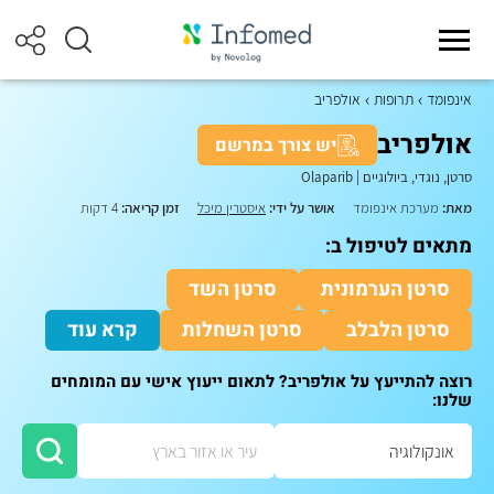
אינפומד
תרופות
אולפריב
אולפריב
יש צורך במרשם
סרטן, נוגדי, ביולוגיים
|
Olaparib
מאת:
מערכת אינפומד
אושר על ידי:
איסטרין מיכל
זמן קריאה:
4 דקות
מתאים לטיפול ב:
סרטן הערמונית
סרטן השד
סרטן הלבלב
סרטן השחלות
קרא עוד
רוצה להתייעץ על אולפריב? לתאום ייעוץ אישי עם המומחים
שלנו: