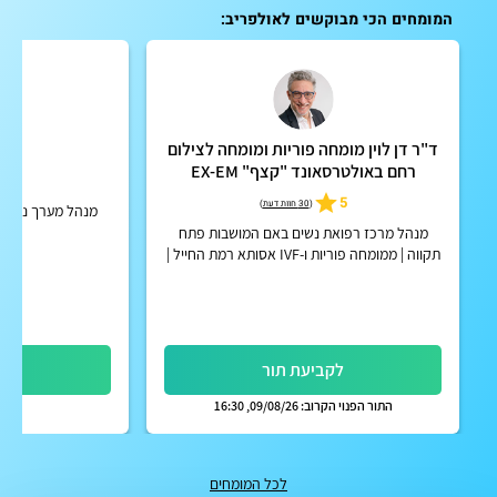
המומחים הכי מבוקשים לאולפריב:
ד"ר דן לוין מומחה פוריות ומומחה לצילום
ד"
רחם באולטרסאונד "קצף" EX-EM
5
5
(
30 חוות דעת
)
מנהל מערך נשים ו
מנהל מרכז רפואת נשים באם המושבות פתח
תקווה | ממומחה פוריות ו-IVF אסותא רמת החייל |
אפשרות לקבלת החזר על ייעוץ מחברות הביטוח
הפרטיות
לקביעת תור
לק
התור הפנוי הקרוב: 09/08/26, 16:30
לכל המומחים