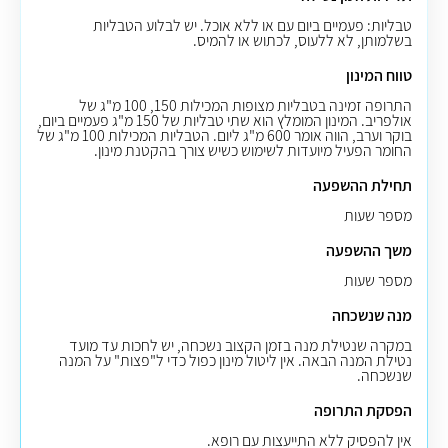
טבליות: פעמיים ביום עם או ללא אוכל. יש לבלוע הטבליות
בשלמותן, לא ללעוס, לכתוש או להמיס.
טווח המינון
התרופה זמינה בטבליות מצופות המכילות 150, 100 מ"ג של
אולפריב. המינון המומלץ הוא שתי טבליות של 150 מ"ג פעמיים ביום,
בוקר וערב, הווה אומר 600 מ"ג ליום. הטבליות המכילות 100 מ"ג של
החומר הפעיל מיועדות לשימוש כשיש צורך בהקטנת מינון.
תחילת ההשפעה
מספר שעות
משך ההשפעה
מספר שעות
מנה שנשכחה
במקרה שנטילת מנה בזמן הקצוב נשכחה, יש לחכות עד מועד
נטילת המנה הבאה. אין ליטול מינון כפול כדי ל"פצות" על המנה
שנשכחה.
הפסקת התרופה
אין להפסיק ללא התייעצות עם רופא.