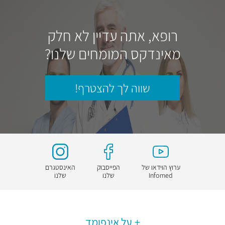
רופא, אתה עדיין לא חלק
מאינדקס המומחים שלנו?
שווה לך להצטרף!
ערוץ הוידאו של
הפייסבוק
האינסטגרם
Infomed
שלנו
שלנו
על אינפומד