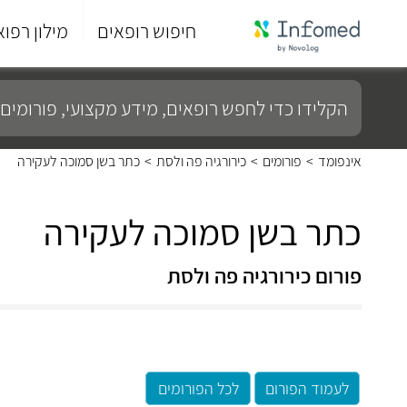
חיפוש רופאים
מילון רפוא
סוף
התפריט
הקלידו
הראשי.
כדי
לחפש
רופאים,
מידע
אינפומד
>
פורומים
>
כירורגיה פה ולסת
>
כתר בשן סמוכה לעקירה
מקצועי,
פורומים
ועוד...
כתר בשן סמוכה לעקירה
פורום כירורגיה פה ולסת
לעמוד הפורום
לכל הפורומים