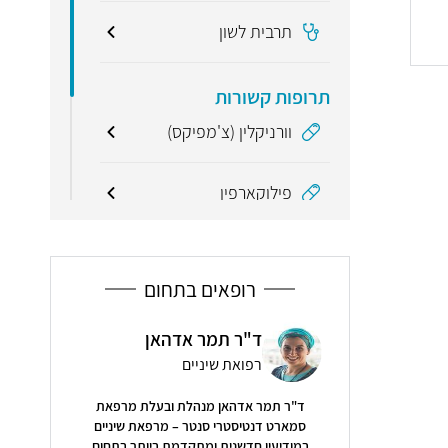
תרבית לשון
תרופות קשורות
וורניקלין (צ'מפיקס)
פילוקארפין
מונחים קשורים
רופאים בתחום
לסת
מרפאת שיניים G Magic
 תמר אדהאן
Touch כרמיאל
ת שיניים
רפואת שיניים
האן מנהלת ובעלת מרפאת
5
4.9
( 175 חוות דעת )
טרי סנטר – מרפאת שיניים
נית ומתקדמת ביותר בתחום