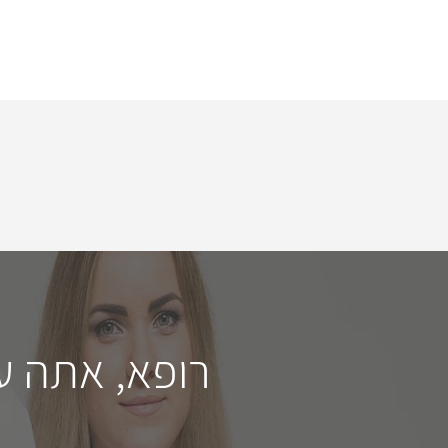
רופא, אתה ע