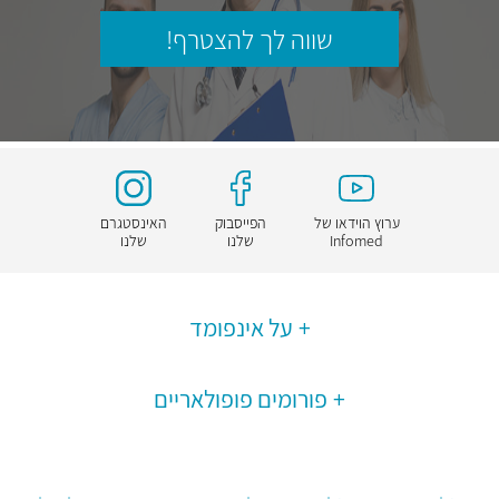
שווה לך להצטרף!
ערוץ הוידאו של
הפייסבוק
האינסטגרם
Infomed
שלנו
שלנו
על אינפומד
פורומים פופולאריים