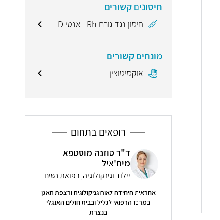
חיסונים קשורים
חיסון נגד גורם Rh - אנטי D
מונחים קשורים
אוקסיטוצין
רופאים בתחום
ד"ר סוזנה מוסטפא
 מסינג
ד"ר
מיח'איל
קולוגיה, רפואת נשים
אור
יילוד וגינקולוגיה, רפואת נשים
רופא בכיר, מ
אחראית היחידה לאורוגניקולוגיה ורצפת האגן
( 6 חוות דעת )
ברמב״ם, במחל
במרכז הרפואי לגליל ובבית חולים האנגלי
 סבלני ורביש מאוד כיף
בנצרת
 לבדיקה!"