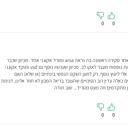
0
0
תודה לך על המענה המהיר, בוצע יעוץ גנטי לאחר סקירה ראשונה בה נראה arsa ומורד אקוגני אחד. מכיוון שכבר
הייתה תוצאה של צ'יפ גנטי לא היו להם המלצות נוספות מעבר לאקו לב. מכיוון שעכשיו נוסף גם vsd ומוקד אקוגני
 אלי ליעוץ נוסף. רק למען השקט הנפשי בינתיים (או שלא) האם
אלה עדין רוב הסיכויים שהעובר בריא? המכון לא חוזר אלינו, דגימת
 מתקדמים וזה מעט מטריד... שוב תודה
ד"ר ולנטין שבתייב
ד"ר ברוך
אורולוגיה
יילוד וגינ
רופא בכיר, מנהל היחידה לנוירו-אורולוגיה
5
0
0
ברמב״ם, במחלקת אורולוגיה שבמרכז הרפואי
רמב"ם בחיפה.
"ד''ר ברוך מסינג קשוב
לבוא אליו