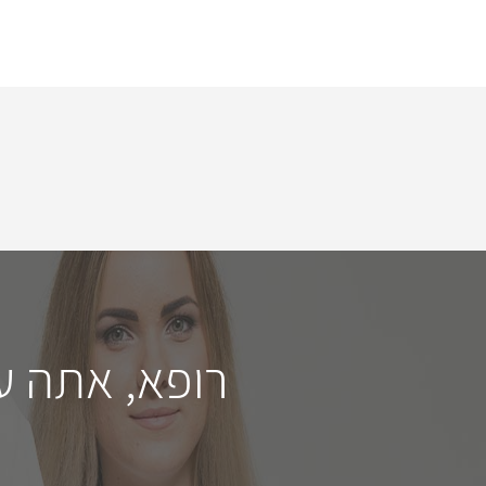
רופא, אתה ע