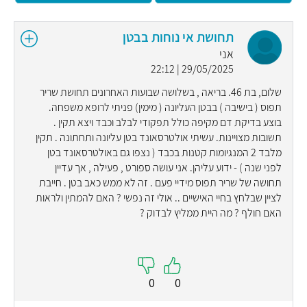
תחושת אי נוחות בבטן
אני
29/05/2025 | 22:12
שלום, בת 46. בריאה , בשלושה שבועות האחרונים תחושת שריר
תפוס ( בישיבה ) בבטן העליונה ( מימין) פניתי לרופא משפחה.
בוצע בדיקת דם מקיפה כולל תפקודי לבלב וכבד ויצא תקין .
תשובות מצויינות. עשיתי אולטרסאונד בטן עליונה ותחתונה . תקין
מלבד 2 המנגיומות קטנות בכבד ( נצפו גם באולטרסאונד בטן
לפני שנה ) - ידוע עליהן. אני עושה ספורט , פעילה , אך עדיין
תחושה של שריר תפוס מידיי פעם . זה לא ממש כאב בטן . חייבת
לציין שבלחץ בחיי האישיים .. אולי זה נפשי ? האם להמתין ולראות
האם חולף ? מה היית ממליץ לבדוק ?
0
0