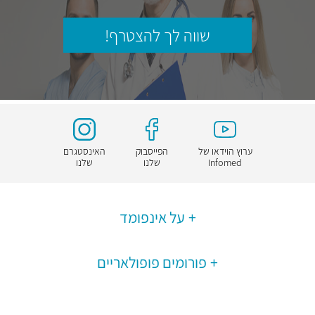
שווה לך להצטרף!
ערוץ הוידאו של
הפייסבוק
האינסטגרם
Infomed
שלנו
שלנו
על אינפומד
פורומים פופולאריים