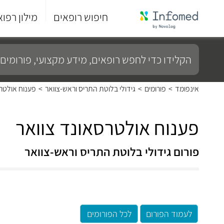
חיפוש רופאים
מילון רפוא
סוף
התפריט
הקלידו
הראשי.
כדי
לחפש
רופאים,
מידע
אינפומד
>
פורומים
>
גידולי בלוטת התריס וראש-צוואר
>
פענוח אולטרס
מקצועי,
פורומים
ועוד...
פענוח אולטרסאונד צוואר
פורום גידולי בלוטת התריס וראש-צוואר
לעמוד הפורום
לכל הפורומים