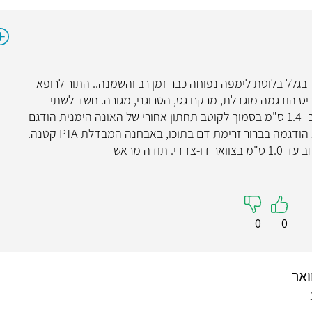
סאונד צוואר בגלל בלוטת לימפה נפוחה כבר זמן רב והשמנה.. התור לרופא
יס הודגמה מוגדלת, מרקם גס, הטרוגני, מגורה. חשד לשתי
קשריות היפו-איקואיות באיסטמוס בקוטר עד ב- 1.4 ס"מ בסמוך לקוטב תחתון אחורי של האונה הימנית הודגם
מוקד היפו אוקואי במימדים 0.5X1.0 ס"מ, לא הודגמה בברור זרימת דם בתוכו, באבחנה המבדלת PTA קטנה.
תודה מראש
0
0
ואר