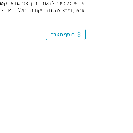
היי- אין כל סיבה לדאגה- ודרך אגב גם אין קש
סונאר, וממליצה גם בדיקת דם כולל TSH PTH ורמת סידן - לפיכך פנו לרופא משפחה מטפל כל טוב!
הוסף תגובה