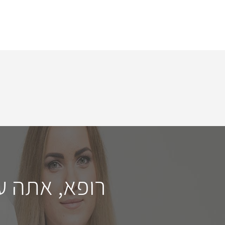
רופא, אתה ע