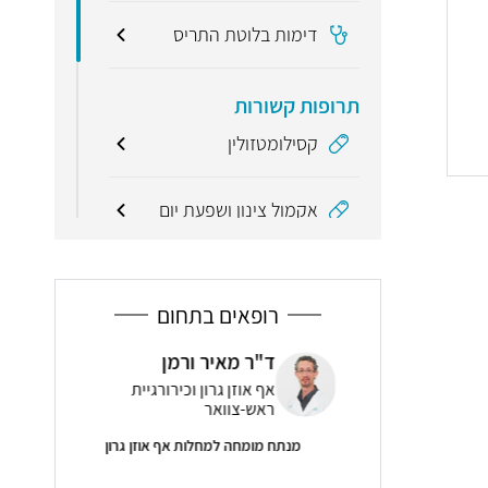
דימות בלוטת התריס
תרופות קשורות
קסילומטזולין
אקמול צינון ושפעת יום
מונחים קשורים
תעלת השמע (תעלת
רופאים בתחום
אוסטאכיוס)
 סיגל
ד"ר מאיר ורמן
פרו
אוזן
ן וכירורגיית
אף אוזן גרון וכירורגיית
פני
ראש-צוואר
5
מנתח מומחה למחלות אף אוזן גרון
( 10 חוות דעת )