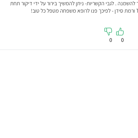
ר להשמנה . לגבי הקשריות- ניתן להמשיך בירור על ידי דיקור תחת
0
0
פרופ' גיל
פרופ' צופיה איש שלום
אף אוזן גרו
פנימית
ראש-צוואר
5
4.9
( 5 חוות דעת )