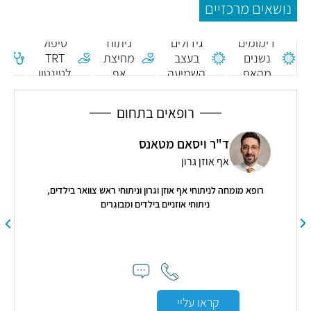
נושאים מרכזיים
דימומים
גידולים
ניתוח
טיפול
נו
נשנים
בעצב
מחיצת
TRT
ל
מהאף
השמיעה
אף
לטינטון
ה
רופאים בתחום
ד"ר ויסאם מטאנס
אף אוזן גרון
רופא מומחה לניתוחי אף אוזן וגרון וניתוחי ראש צוואר בילדים,
ניתוחי אוזניים בילדים ומבוגרים
"ד"
אדיב
קראו עליי