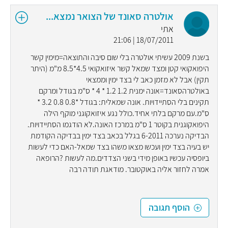
אולטרה סאונד של הצואר נמצא...
אתי
18/07/2011 | 21:06
בשנת 2009 עשיתי אולטרה בלי שום סיבה והתוצאה=מימין קשר
היפואקואי קטן ומצד שמאל קשר איזואקואי 4.5*8.5 מ"מ (היתר
תקין) אבל לא מזמן כאב לי בצד ימין וממצאי
באולטרהסאונד=אונה ימנית 1.2 1.2 * 4 * ס"מ בגודל ומרקם
תקינים בלי הסתיידויות. אונה שמאלית: בגודל *0.8 0.8 3.2 *
ס"מ.עם מרקם בלתי אחיד.כולל נגע איזואקוגני מוקף הילה
היפואקוגנית בקוטר 1 ס"מ במרכז האונה.לא הודגמו הסתיידויות.
הבדיקה נערכה 6-2011 בגלל בכאב בצד ימין בבדיקה הקודמת
יש בעיה בצד ימין ועכשו מצאו משהו בצד שמאל-האם כדי לעשות
ביופסיה עכשיו באופן מידי בשני הצדדים.מה לעשות ?הרופאה
אמרה לחזור אליה באוקטובר. מודאגת תודה רבה
הוסף תגובה