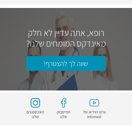
רופא, אתה עדיין לא חלק
מאינדקס המומחים שלנו?
שווה לך להצטרף!
ערוץ הוידאו של
הפייסבוק
האינסטגרם
Infomed
שלנו
שלנו