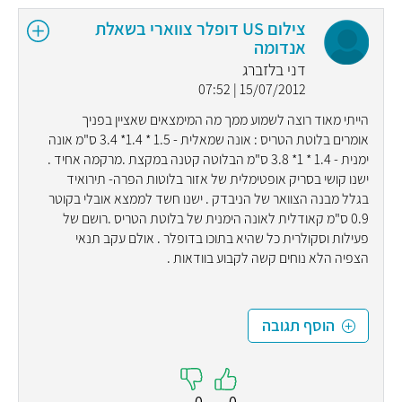
צילום US דופלר צווארי בשאלת
אנדומה
דני בלזברג
15/07/2012 | 07:52
הייתי מאוד רוצה לשמוע ממך מה המימצאים שאציין בפניך
אומרים בלוטת הטריס : אונה שמאלית - 1.5 * 1.4* 3.4 ס"מ אונה
ימנית - 1.4 * 1* 3.8 ס"מ הבלוטה קטנה במקצת .מרקמה אחיד .
ישנו קושי בסריק אופטימלית של אזור בלוטות הפרה- תירואיד
בגלל מבנה הצוואר של הניבדק . ישנו חשד לממצא אובלי בקוטר
0.9 ס"מ קאודלית לאונה הימנית של בלוטת הטריס .רושם של
פעילות וסקולרית כל שהיא בתוכו בדופלר . אולם עקב תנאי
הצפיה הלא נוחים קשה לקבוע בוודאות .
הוסף תגובה
0
0