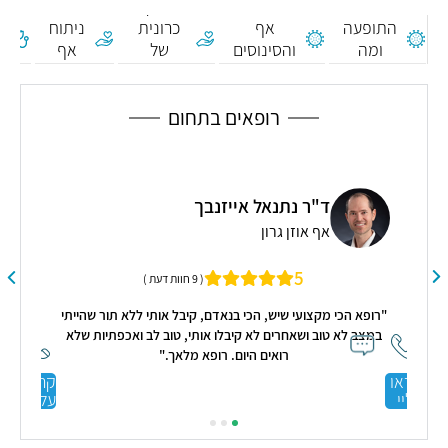
מהי
מחלות
בדלקת
התופעה
אף
כרונית
ניתוח
ת
ומה
והסינוסים
של
אף
גורם
מולדות
האוזן
לה?
התיכונה
רופאים בתחום
ד"ר נתנאל אייזנבך
מ
אף אוזן גרון
5
( 9 חוות דעת )
ן
"רופא הכי מקצועי שיש, הכי בנאדם, קיבל אותי ללא תור שהייתי
ו
במצב לא טוב ושאחרים לא קיבלו אותי, טוב לב ואכפתיות שלא
רת
רואים היום. רופא מלאך."
ויה
קראו
קראו
עליי
עליי