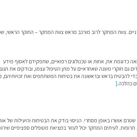
יים
.
צוות המחקר לרוב מורכב מראש צוות המחקר
–
החוקר הראשי
,
שמ
אה כדוגמת אח
,
אחות או טכנולוגים רפואיים
,
שתפקידם לאסוף מידע
ים גם חוקרי משנה שאחראיים על מתן הטיפול עצמו
,
ובודקים את תגוב
כדי להבטיח בראש ובראשונה את בטיחות המשתתפים ואת זכויותיהם, כ
ם כהלכה
.
[
 שטרם אושרו באופן מסחרי
.
הניסוי בודק את הבטיחות והיעילות של או
תרופות
.
לעיתים המחקר יכול לעזור במציאת מטופלים ספציפיים שירווי