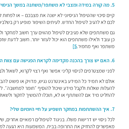
5. מה קורה במידה ומצבי לא משתפר/משתנה במשך הניסוי?
קיים סיכוי שהטיפול הניסיוני לא ישנה את מצבכם – או לפחות 
לכם לא להגיב לטיפול החדש. לעיתים השיפור מופיע רק בשלבי
גם משתתפים שלא מגיבים לטיפול מהווים ערך חשוב למחקר ולה
כן עובד ולאילו משתתפים הוא יכול לעזור יותר. חשוב לדעת 
משתפר ואף מחמיר.
5]
6. האם יש צורך בהכנה מקדימה לקראת הפגישה עם צוות הניסוי?
לפני שמצטרפים לניסוי קליני אפשר ואף רצוי לקרוא, לשאול ולבר
אולם לא תמיד כל המידע באינטרנט נגיש, מדויק או פשוט להבנה
להעלות שאלות ולקבל מידע שיכול להוסיף ״חומר למחשבה״. לעית
להחליט מיד אם להשתתף או לא, תוכלו להמשיך לחקור ולשאול
7. איך ההשתתפות במחקר תשפיע על חיי היומיום שלי?
לכל ניסוי יש דרישות משלו. בניגוד לטיפולים רפואיים אחרים, 
מאפשרים להחזיק את התרופה בבית. המשמעות היא הגעה למרכז