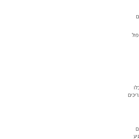
ם
פול
לו
יכים
ם
יע