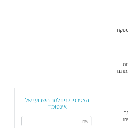
פקח
ות
מו גם
הצטרפו לניוזלטר השבועי של
אינפומד
תם
חו