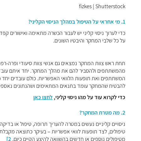
fizkes | Shutterstock
1. מי אחראי על הטיפול במהלך הניסוי הקליני?
כדי לערוך ניסוי קליני יש לעבור הכשרה מתאימה ואישורים קפדנ
על כל שלבי המחקר והיבטיו השונים
.
תחת ראש צוות המחקר נמצאים גם אנשי צוות סיעודי ופרה
-
רפו
מהמשתתפים ולהסביר להם את מהלך המחקר
.
יחד איתם עובד
המשתתפים ואת תופעות הלוואי האפשריות.
כולם עובדים יחד 
להבטיח שהמחקר עומד בתנאים המתאימים ושהנתונים נאספי
כדי לקרוא עוד על מהו ניסוי קליני,
לחצו כאן
2. מה מטרת המחקר?
ניסויים קליניים נעשים במטרה להעריך תרופה
,
טיפול או בדיקה
טיפולים
,
לצד תופעות לוואי אפשריות
–
בעיקר כתוצאה מקבלת 
מטיפולים נוספים או חדשים בהשוואה להיצע הקיים כיום
.
2]