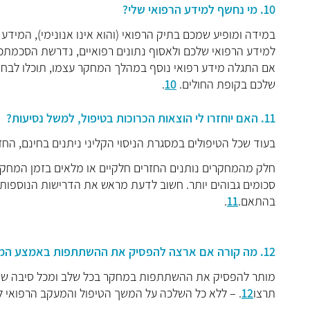
10. מי נחשף למידע הרפואי שלי?
במידה ומופיע שמכם בתיק הרפואי (והוא אינו אנונימי), המידע
למידע הרפואי שלכם ולאסוף נתונים רפואיים, נדרשת הסכמתכם
אם התגלה מידע רפואי נוסף במהלך המחקר עצמו, תוכלו לבחור
שלכם בקופת החולים.
10
.
11. האם יוחזרו לי הוצאות הכרוכות בטיפול, למשל נסיעות?
בעוד שכל הטיפולים במסגרת הניסוי הקליני ניתנים בחינם, החז
חלק מהמחקרים נותנים החזרים חלקיים או מלאים בזמן המחקרי
סכומים גבוהים יותר. חשוב לדעת מראש את הדרישות הנוספות ש
בהתאם.
11
.
12. מה קורה אם ארצה להפסיק את ההשתתפות באמצע המחקר?
מותר להפסיק את ההשתתפות במחקר בכל שלב ומכל סיבה שהיא.
תרצו
12
. – ללא כל השלכה על המשך הטיפול והמעקב הרפואי ל