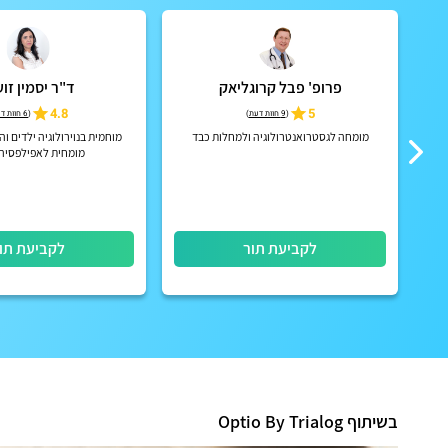
פרופ' פבל קרוגליאק
ד"ר יסמין זוע
4.8
5
(
9 חוות דעת
)
(
6 חוות דעת
את
מומחה לגסטרואנטרולוגיה ולמחלות כבד
מוחמית בנוירולוגיה ילדים ו
מומחית לאפילפסיה ו G
לקביעת תור
לקביעת תו
בשיתוף Optio By Trialog