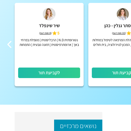
תר גנלין - כהן
שיר שינפלד
5
(
32 חוות דעת
)
(
8 חוות דעת
)
הלת המרפאה לטיפול במחלות
נטורופתית N.D | הרבליסטית | מטפלת בפרחי
מומ
, המכון לנוירולוגיה, בית חולים
באך | ארומתרפיסטית | תזונה טבעית | התמחות
שניידר.
בילדים
ביעת תור
לקביעת תור
נושאים מרכזיים