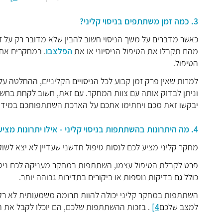
3. כמה זמן משתתפים בניסוי קליני?
כאשר מדברים על משך הניסוי חשוב להבין שלא מדובר רק על ז
מהם תקבלו את הטיפול הניסיוני או את
הפלצבו
. במחקרים אח
הטיפול.
למרות שאין פרק זמן קבוע לכל הניסויים הקליניים, ההחלטה 
וניתן לבדוק אותה עם צוות המחקר. עם זאת, חשוב לקחת בחשב
יבקשו זאת מכם ויחתימו אתכם על הארכת השתתפותכם במידה 
4. מה היתרונות בהשתתפות בניסוי קליני - אילו יתרונות מציע הטיפול?
מחקר קליני מציע לכם לנסות טיפול חדשני שעדיין לא יצא לשוק 
פרט לקבלת הטיפול עצמו, השתתפות במחקר מעניקה לכם ניטור
כולל גם בדיקות נוספות או ביקורים בתדירות גבוהה יותר.
השתתפות במחקר קליני יכולה להוות תרומה משמעותית לא רק ל
למצב שלכם
4]
. בזכות ההשתתפות שלכם, הם יוכלו לקבל את ה