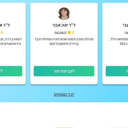
בי
ד"ר יונה אבני
ד"ר אס
5
5
)
(
9 חוות דעת
)
התפתחות הילד,
מנהלת המכון לגסטרואנטרולוגיה ומחלות הכבד
רופאה בכירה, מנ
EE
בביה"ח וולפסון בדימוס
נוירואימונולוגיות
ר
לקביעת תור
לק
לכל המומחים