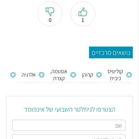
0
1
נושאים מרכזיים
מ
קוליטיס
אסטמה,
כ
קרוהן
אלרגיה
כיבית
קצרת
שומ
אלכו
הצטרפו לניוזלטר השבועי של אינפומד