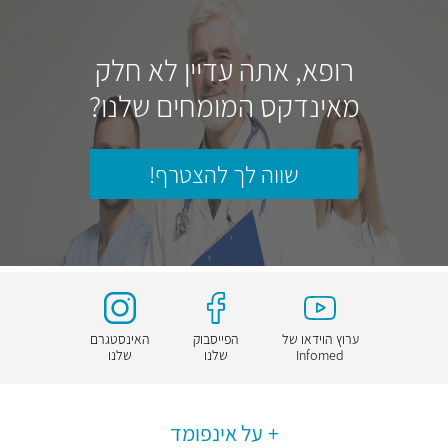
רופא, אתה עדיין לא חלק
מאינדקס המומחים שלנו?
שווה לך להצטרף!
ערוץ הוידאו של
הפייסבוק
האינסטגרם
Infomed
שלנו
שלנו
על אינפומד