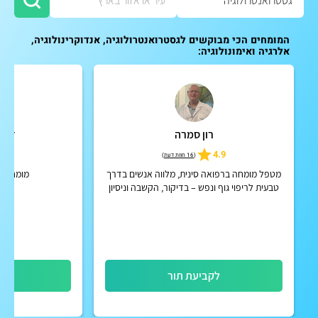
המומחים הכי מבוקשים לגסטרואנטרולוגיה, אנדוקרינולוגיה,
אלרגיה ואימונולוגיה:
רון סמרה
ד"ר 
5.0
4.9
(
16 חוות דעת
)
מטפל מומחה ברפואה סינית, מלווה אנשים בדרך
מומחה ל
טבעית לריפוי גוף ונפש – בדיקור, הקשבה וניסיון
קליני של 28 שנה, בגישה אישית ומקצועית
לקביעת תור
לק