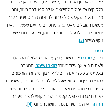
לאחר שהעישון הסתיים - על שטיחים, רהיטים ואף קירות.
חלקיקים אלו יכולים להישאף או להיספג דרך העור, והם
מהווים איום שקט שיכול לגרום להחמרת התסמינים בקרב
אנשים הסובלים מאסתמה. מחקרים מראים ששאריות אלו
יכולות להפוך לרעילות יותר עם הזמן, ואף עמידות לשיטות
ניקוי רגילות
[3]
.
סטרס
כידוע,
סטרס
אינו משפיע רק על הנפש אלא גם על הגוף,
ולעתים הוא אף עלול לעורר
קוצר נשימה
והחמרה
באסתמה. כאשר אנו חווים לחץ, הגוף משחרר הורמונים
כמו אדרנלין וקורטיזול שעלולים לגרום להתכווצות השרירים
סביב דרכי הנשימה ולעורר תגובה דלקתית. מצב זה עלול
לעיתים לגרום למעגל קסמים, שבו הקושי לנשום מעורר
חרדה
, ואלה מחמירים את תחושת המחנק
[4]
.