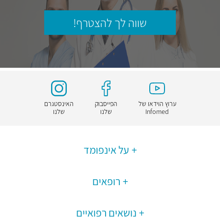
שווה לך להצטרף!
ערוץ הוידאו של
הפייסבוק
האינסטגרם
Infomed
שלנו
שלנו
על אינפומד
רופאים
נושאים רפואיים