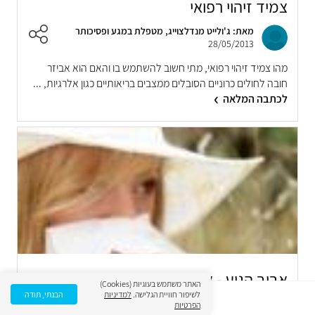
צמיד זיהוי רפואי
מאת: ג'ולייט מנדלצוייג, מטפלת במגע ופסיכותר
28/05/2013
מהו צמיד זיהוי רפואי, מתי חשוב להשתמש בו והאם הוא אביזר
חובה לחולים כרוניים הסובלים ממצבים בריאותיים כגון אלרגיות, ...
לכתבה המלאה
אביב הגיע - אלרגיות גם
האתר משתמש בעוגיות (Cookies)
לשיפור חוויית הגלישה.
למדיניות
הבנתי, תודה
מאת: סיון יוכפז, מערכת אינפומד
הפרטיות