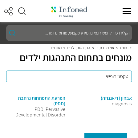
הקלידו
כדי
לחפש
רופאים,
אינפומד
>
עולמות תוכן
>
התנהגות ילדים
>
מונחים
מידע
מונחים בתחום התנהגות ילדים
מקצועי,
פורומים
ועוד...
אבחון (דיאגנוזה)
הפרעת התפתחות נרחבת
(PDD)
diagnosis
PDD, Pervasive
Developmental Disorder