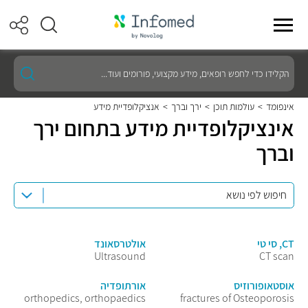
הקלידו
כדי
לחפש
רופאים,
אינפומד
>
עולמות תוכן
>
ירך וברך
>
אנציקלופדיית מידע
מידע
אינציקלופדיית מידע בתחום ירך
מקצועי,
פורומים
וברך
ועוד...
CT, סי טי
אולטרסאונד
Ultrasound
CT scan
אוסטאופורוזיס
אורתופדיה
orthopedics, orthopaedics
fractures of Osteoporosis