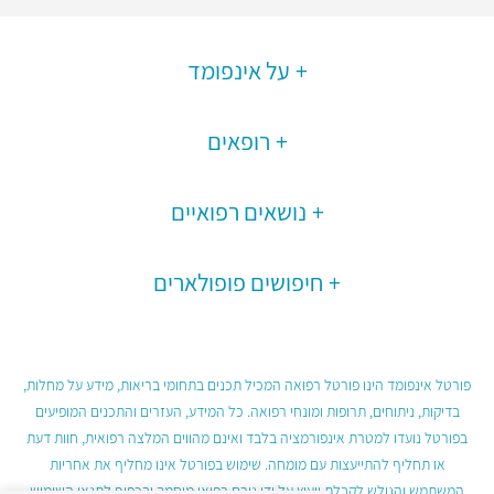
על אינפומד
רופאים
נושאים רפואיים
חיפושים פופולארים
פורטל אינפומד הינו פורטל רפואה המכיל תכנים בתחומי בריאות, מידע על מחלות,
בדיקות, ניתוחים, תרופות ומונחי רפואה. כל המידע, העזרים והתכנים המופיעים
בפורטל נועדו למטרת אינפורמציה בלבד ואינם מהווים המלצה רפואית, חוות דעת
או תחליף להתייעצות עם מומחה. שימוש בפורטל אינו מחליף את אחריות
המשתמש והגולש לקבלת ייעוץ על ידי גורם רפואי מוסמך ובכפוף לתנאי השימוש