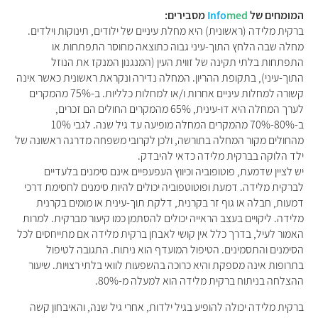
המומחים של
med
Info
מסבירים:
ברקית מלידה (ראשונית) היא מחלת עיניים של ילודים, תינוקות וילדים.
מחלה שבה הלחץ התוך-עיני גבוה כתוצאה מחוסר התפתחות או
התפתחות בלתי תקינה של זווית העין (המנגנון המנקז את הנוזל
התוך-עיני), בתקופת ההריון. המחלה נדירה ונקראת ראשונית כאשר אינה
קשורה למחלות עיניים אחרות ו/או למחלות כלליות. ב-75% מהמקרים
לערך המחלה היא דו-עינית, 65% מהמקרים החולים הם זכרים,
ב-80%-70% מהמקרים המחלה מופיעה עד גיל שנה. לגבי 10%
מהחולים מקור המחלה בתורשה, ולכן לקרובי משפחה מדרגה ראשונה של
ילד הלוקה בברקית מלידה כדאי להיבדק.
יש לציין שדמעת, פוטופוביה וכיווץ העפעפיים אינם סימנים בלעדיים
לברקית מלידה. דמעת ופוטוטפוביה יכולים להיות סימנים לחסימת דרכי
דמעות, חבלה או גוף זר בקרנית, דלקת תוך-עינית או מומים בקרנית
מלידה. ליקויים בעצב הראייה יכולים להסתמן כמו קיעור מברקית. למרות
האמור לעיל, בדרך כלל אין קושי לאבחן ברקית מלידה אם מתייחסים לכל
הסימנים והתסמינים. הטיפול המועדף הוא ניתוח. התגובה לטיפול
בתרופות אינה מספקת והיא כרוכה בהשפעות לוואי בלתי רצויות. שיעור
ההצלחה בניתוח ברקית מלידה הוא למעלה מ-80%.
ברקית מלידה יכולה להופיע בגיל ילדות, אחרי גיל שנה, והאיבחון קשה