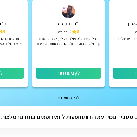
טיין
ד"ר יונתן קוגן
ד"ר
4.9
5
)
(
6 חוות דעת
)
 - בית חולים
מנהל היחידה לטיפול נמרץ לב, אסותא אשדוד,
מנהל מכון הלב 
קרדיולוג מומחה במחלות לב והתמחות בהפרעות
אדמונד ולילי ספ
קצב
ר
לקביעת תור
לק
לכל המומחים
 מסבירים
מידע
אזהרות
תופעות לוואי
רופאים בתחום
המלצות 