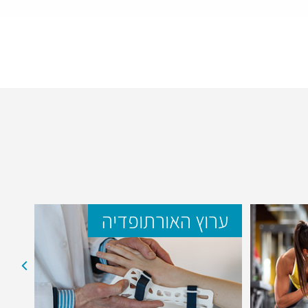
ערוץ האורתופדיה
ער