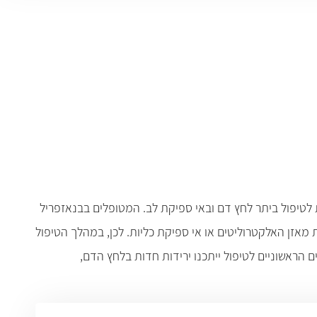
ת תרופות מרחיבות כלי דם הנקראות מעכבי ACE (קיצור ל- Angiotensin Converting Enzyme) הניתנות לטיפול ביתר לחץ דם ובאי ספיקת לב. המטופלים בבנאזפריל
מאזן האלקטרוליטים או אי ספיקת כליות. לכן, במהלך הטיפול
ם הראשוניים לטיפול ייתכנו ירידות חדות בלחץ הדם,