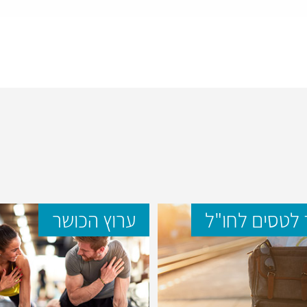
לטסים לחו"ל
ערוץ הכושר