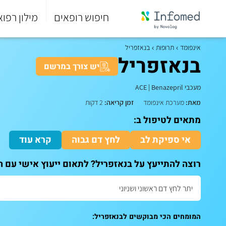
חיפוש רופאים
מילון רפוא
סוף
התפריט
אינפומד
תרופות
בנאזפריל
הראשי.
בנאזפריל
יש צורך במרשם
מעכבי ACE
Benazepril
|
מאת:
מערכת אינפומד
זמן קריאה:
2 דקות
מתאים לטיפול ב:
אי ספיקת לב
לחץ דם גבוה
קרא עוד
רוצה להתייעץ על בנאזפריל? לתאום ייעוץ אישי עם ה
המומחים הכי מבוקשים לבנאזפריל: