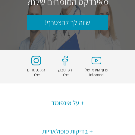
מאינדקס המומחים שלנו?
שווה לך להצטרף!
ערוץ הוידאו של
הפייסבוק
האינסטגרם
Infomed
שלנו
שלנו
על אינפומד
בדיקות פופולאריות