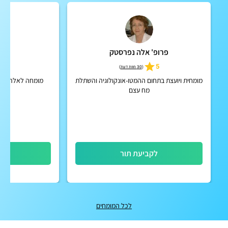
פרופ' אלה נפרסטק
ד"
4.8
5
(
30 חוות דעת
)
מומחית ויועצת בתחום ההמטו-אונקולוגיה והשתלת
מומחה לאלרגיה וא
מח עצם
לקביעת תור
לק
לכל המומחים