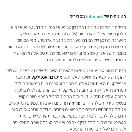
המומחים של
med
Info
מסבירים:
בדיקה זו בוחנת את ריכוז החלבון טריפטאז בנסיוב הדם. טריפטאז הוא
חלבון המופרש ע״י תאי פיטום (mast cells), תאים המהווים חלק
ממערכת החיסון של האדם ומעורבים בתגובה אלרגית. תאי הפיטום
נמצאים במגוון רקמות בגוף האדם. נוגדנים מסוג IgE נקשרים לתא פיטום
בנוכחות של אלרגן ספציפי וגורמים לשפעול של תאים אלה ולהפרשת
חומרים כימיים שונים המובילים לתופעות אלרגיות.
בדיקת רמות טריפטאז משמשת להערכת השפעול של תאי פיטום, שעלול
להתרחש כתוצאה מחשיפה לאלרגן או
מתגובה אנפילקטית
. תגובה
אנפילקטית היא תגובה אלרגית מהירה ומסכנת חיים המשותפת לכל
המחלות האלרגיות. בתגובה אנפילקטית, עם החשיפה לאלרגן (מזון,
תרופה, עקיצת חרק ועוד) האדם מתחיל לסבול בפתאומיות מקושי
בנשימה, ירידה בלחץ הדם,
פריחה
ועוד. עם זאת, התסמינים המתוארים
עלולים להתרחש גם במצבים רפואיים אחרים. מדידת טריפטאז בנסיוב
הדם יכולה להבדיל בין תגובה אנפילקטית בה תהיה עלייה ברמות
הטריפטאז בנסיוב הדם לבין מצב רפואי אחר הגורם לאותם התסמינים
ולא יגרום לעלייה ברמות הטריפטאז.