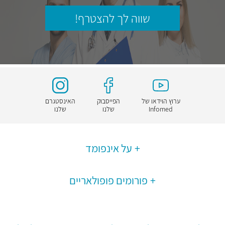
שווה לך להצטרף!
ערוץ הוידאו של
הפייסבוק
האינסטגרם
Infomed
שלנו
שלנו
על אינפומד
פורומים פופולאריים