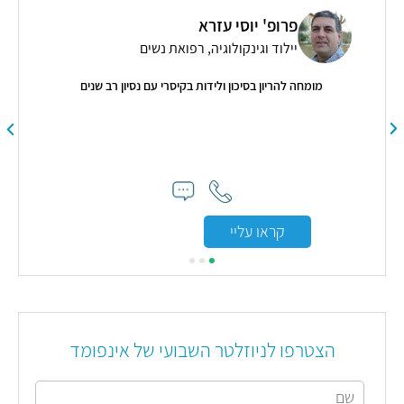
פרופ' יוסי עזרא
יילוד וגינקולוגיה, רפואת נשים
ד
מומחה להריון בסיכון ולידות בקיסרי עם נסיון רב שנים
י
"הגעתי לד״
שלא צלחו,
ביותר בשביל
קראו עליי
הצטרפו לניוזלטר השבועי של אינפומד