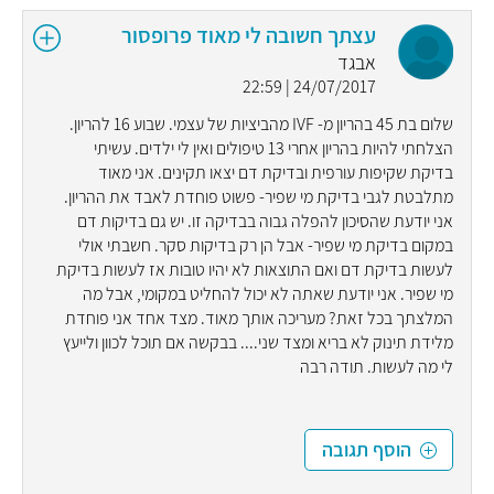
עצתך חשובה לי מאוד פרופסור
אבגד
24/07/2017 | 22:59
שלום בת 45 בהריון מ- IVF מהביציות של עצמי. שבוע 16 להריון.
הצלחתי להיות בהריון אחרי 13 טיפולים ואין לי ילדים. עשיתי
בדיקת שקיפות עורפית ובדיקת דם יצאו תקינים. אני מאוד
מתלבטת לגבי בדיקת מי שפיר- פשוט פוחדת לאבד את ההריון.
אני יודעת שהסיכון להפלה גבוה בבדיקה זו. יש גם בדיקות דם
במקום בדיקת מי שפיר- אבל הן רק בדיקות סקר. חשבתי אולי
לעשות בדיקת דם ואם התוצאות לא יהיו טובות אז לעשות בדיקת
מי שפיר. אני יודעת שאתה לא יכול להחליט במקומי, אבל מה
המלצתך בכל זאת? מעריכה אותך מאוד. מצד אחד אני פוחדת
מלידת תינוק לא בריא ומצד שני.... בבקשה אם תוכל לכוון ולייעץ
לי מה לעשות. תודה רבה
הוסף תגובה