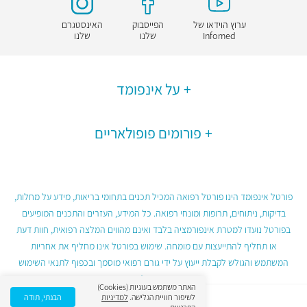
ערוץ הוידאו של
הפייסבוק
האינסטגרם
Infomed
שלנו
שלנו
על אינפומד
פורומים פופולאריים
פורטל אינפומד הינו פורטל רפואה המכיל תכנים בתחומי בריאות, מידע על מחלות,
בדיקות, ניתוחים, תרופות ומונחי רפואה. כל המידע, העזרים והתכנים המופיעים
בפורטל נועדו למטרת אינפורמציה בלבד ואינם מהווים המלצה רפואית, חוות דעת
או תחליף להתייעצות עם מומחה. שימוש בפורטל אינו מחליף את אחריות
המשתמש והגולש לקבלת ייעוץ על ידי גורם רפואי מוסמך ובכפוף לתנאי השימוש
בפורטל.
האתר משתמש בעוגיות (Cookies)
לשיפור חוויית הגלישה.
למדיניות
הבנתי, תודה