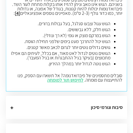
בשניהם. הגוש אינו כואב וניתן להזיז אותו בקלות מתחת לעור השד.
פיברואדנומות יכולות להיות קטנות, בגודל של אפונה, או גדולות
יותר, כמו כדור גולף (2-3 ס"מ).
מאפיינים נוספים אופציונאליים
[4]
:
הגוש עגול וצבעו סגלגל, בעל גבולות ברורים.
הגוש חלק, ללא גבשושים.
הגוש במרקם מוצק או גומי (לא רך ונוזלי).
הגוש יכול להתרכך מעט בימים שלפני תחילת הווסת.
גושים גדולים נוטים יותר לגרום לכאב מאשר קטנים.
הגושים נוטים לגדול לאט מאוד, אם בכלל, לעיתים הם אפילו
מתכווצים (בעיקר בגיל ההתבגרות או בגיל המעבר).
הגוש נוטה לגדול יותר במהלך ההיריון.
סובלים מתסמינים של פיברואדנומה? אל תשארו עם הספק, פנו
להתייעצות עם מומחה.
לחיפוש תור למומחה
סיבות וגורמי סיכון