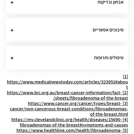
אבחון ובדיקות
סיבוכים אפשריים
טיפולים ותרופות
[1]
https://www.medicalnewstoday.com/articles/323951#abou
t
https://www.bci.org.au/breast-cancer-information/fact-
[2]
sheets/fibroadenoma-of-the-breast/
https://www.cancer.org/cancer/types/breast-
[3]
cancer/non-cancerous-breast-conditions/fibroadenomas-
of-the-breast.html
https://my.clevelandclinic.org/health/diseases/15690-
[4]
fibroadenomas-of-the-breast#symptoms-and-causes
https://www.healthline.com/health/fibroadenoma-
[5]