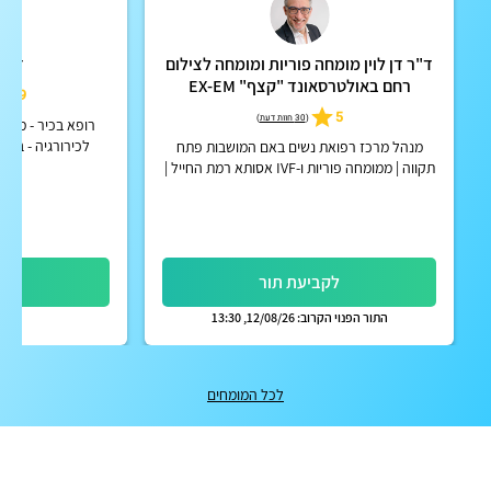
ד"ר דן לוין מומחה פוריות ומומחה לצילום
ד"ר 
רחם באולטרסאונד "קצף" EX-EM
4.9
5
(
30 חוות דעת
)
לכירורגיה - בקעי
מנהל מרכז רפואת נשים באם המושבות פתח
תקווה | ממומחה פוריות ו-IVF אסותא רמת החייל |
אפשרות לקבלת החזר על ייעוץ מחברות הביטוח
הפרטיות
לקביעת תור
לק
התור הפנוי הקרוב: 12/08/26, 13:30
לכל המומחים