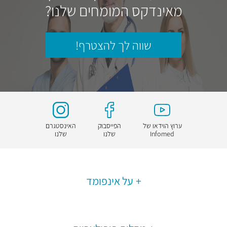
מאינדקס המומחים שלנו?
שווה לך להצטרף!
ערוץ הוידאו של
הפייסבוק
האינסטגרם
Infomed
שלנו
שלנו
על אינפומד