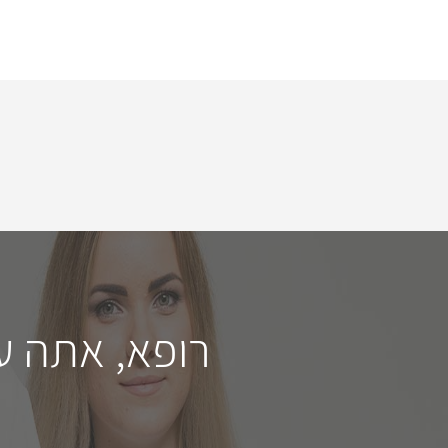
רופא, אתה ע