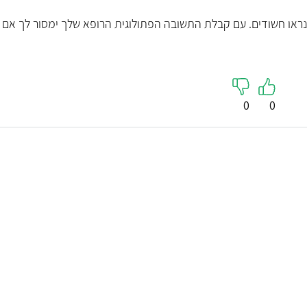
נראו חשודים. עם קבלת התשובה הפתולוגית הרופא שלך ימסור לך אם
0
0
ד"ר עומר מור
פרופ' טל
יילוד וגינקולוגיה, רפואת נשים
יילוד וגינ
מומחית למיילדות, גינ
5
( 22 חוות דעת )
מחלקה לפר
"ד״ר מור היה סבלני (לשאלותי הרבות), הסביר
כל שלב ועשה רושם של מומחה מקצועי."