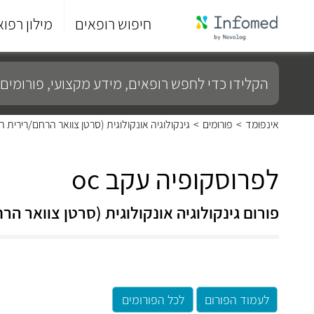
חיפוש רופאים
מילון רפוא
סוף
התפריט
הקלידו
הראשי.
כדי
לחפש
רופאים,
מידע
אינפומד
>
פורומים
>
גינקולוגיה אונקולוגית (סרטן צוואר הרחם/רירית
מקצועי,
פורומים
ועוד...
לפרוסקופיה עקב oc
פורום גינקולוגיה אונקולוגית (סרטן צוואר 
לעמוד הפורום
לכל הפורומים