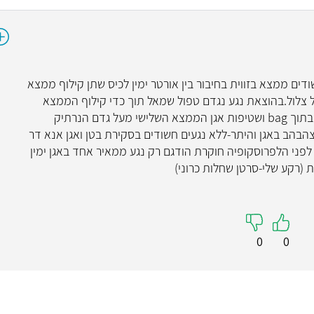
 באבחנה נמצאו 3 נגעים חשודים ממצא בזווית בחיבור בין אורטר ימין לכיס שתן קילוף ממצא
ל צלול.בהוצאת נגע נגדם טפול שמאל תוך כדי קילוף הממצא
ממצא פקע ויצא חומר נקרוטי. הוצאת ממצא בתוך bag ושטיפות אגן הממצא השלישי מעל גדם הנרתיק
ודל 5-6סמ . מעט נוזל צהבהב באגן והיתר-ללא נגעים חשודים בסקירת בטן ואגן אנא דר
לפני הלפרוסקופיה חוקרת הודגם רק נגע ממאיר אחד באגן ימין
 (רקע שלי-סרטן שחלות כרוני)
0
0