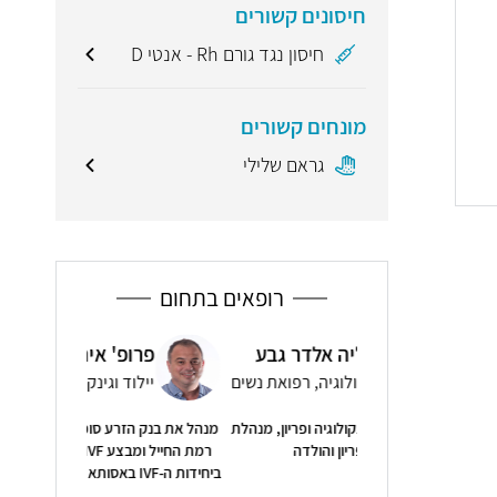
חיסונים קשורים
חיסון נגד גורם Rh - אנטי D
מונחים קשורים
גראם שלילי
רופאים בתחום
יה אלדר גבע
פרופ' איתי גת
ד"ר
קולוגיה, רפואת נשים
יילוד וגינקולוגיה, רפואת נשים
ייל
קולוגיה ופריון, מנהלת
מנהל את בנק הזרע סופרם בבית חולים אסותא
5
יון והולדה
רמת החייל ומבצע IVF וניתוחים לחיפושי זרע
ביחידות ה-IVF באסותא רמת החייל וראשון לציון
"ד״ר מור היה 
כל שלב ועש