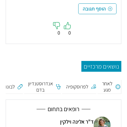
הוסף תגובה
0
0
נושאים מרכזיים
דימום
לאחר
אנדרוסטנדיון
לפרוסקופיה
לבונורג
מגע
בדם
מיני
רופאים בתחום
ד"ר אלינה וילקין