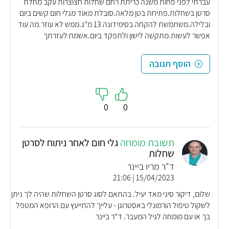
עברתי לפני פחות משנה כריתת רחם שחלות חצוצרות עקב מחלת
סרטן בשחלות.פתיחת בטן מלאה.סובלת מאוד מגלי חום קשים ביום
ובלילה.משתמשת להקחה בסימידונה 13 מ"ג.ממש לא עוזר.מה עוד
אפשר לעשות.מתקשה לישון ולתפקד ביום.אשמח לעזרתך
הוסף תגובה
0
0
תשובת מומחה
גלי חום לאחר ניתוח לסרטן
שחלות
ד"ר מריו ביינר
15/04/2023 | 21:06
שלום, דיקור סיני מאד יעיל. בהתאם לסוג סרטן השחלות שהיה לך ניתן
לשקול טיפול הורמונלי באסטרוגן - עלייך להתייעץ עם הרופא המטפל
בך או עם מומחה לגיל המעבר. ד"ר ביינר