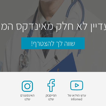
דיין לא חלק מאינדקס המו
שווה לך להצטרף!
ערוץ הוידאו של
הפייסבוק
האינסטגרם
Infomed
שלנו
שלנו