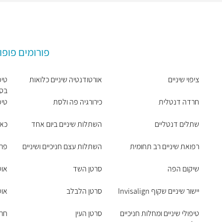
פורומים פופו
ציפוי שיניים
אורטודנטיה שיניים כלואות
טיפ
בסר
חרדה דנטלית
כירורגיה פה ולסת
טיפ
שתלים דנטליים
השתלות שיניים ביום אחד
כאב
רפואת שיניים רב תחומית
השתלות עצם חניכיים ושיניים
פרי
שיקום הפה
סרטן השד
אוט
יישור שיניים שקוף Invisalign
סרטן הלבלב
אוט
טיפולי שיניים ומחלות חניכיים
סרטן העין
חר