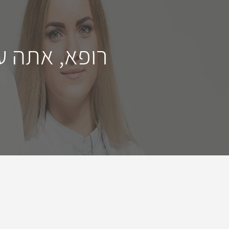
רופא, אתה ע