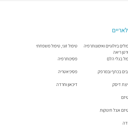
לאריים
ולים ביולוגיים ואימונותרפיה
טיפול זוגי, טיפול משפחתי
טן ריאה
ול בגלי הלם
פסיכותרפיה
ים בכתף ובמרפק
פסיכיאטריה
צת דיסק
דיכאון וחרדה
יזם
יזם אצל תינוקות
דה