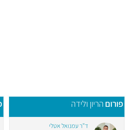
פורום
הריון ולידה
פ
ד"ר עמנואל אטלי