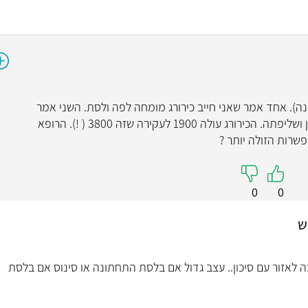
ד"ר מיכא
רפואת שינ
מומחה ברפואת שיניים
בינה). אחד אמר שאני חייב כירורג מומחה לפה ולסת. השני אמר
בכיר במחלקה לרפואת 
שהוא יכול לבצע זאת בעצמו על ידי חיתוך השן ושליפתה. הכירורג עולה 1900 לעקירה שזה 3800 ( !). הרופא
עין
0
0
קראו עליי
ש
ה לאזור עם סיכון.. עצב גדול אם בלסת התחתונה או סינוס אם בלסת