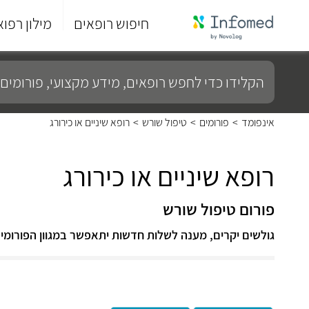
חיפוש רופאים
מילון רפוא
סוף
התפריט
הקלידו
הראשי.
כדי
לחפש
רופאים,
מידע
אינפומד
>
פורומים
>
טיפול שורש
>
רופא שיניים או כירורג
מקצועי,
פורומים
ועוד...
רופא שיניים או כירורג
פורום טיפול שורש
גולשים יקרים, מענה לשלות חדשות יתאפשר במגוון הפורומי