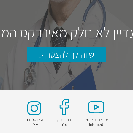
דיין לא חלק מאינדקס המו
שווה לך להצטרף!
ערוץ הוידאו של
הפייסבוק
האינסטגרם
Infomed
שלנו
שלנו