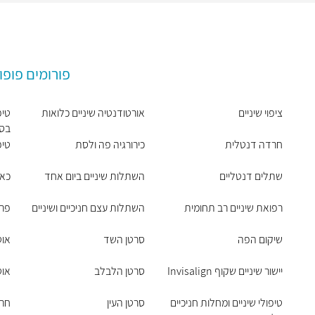
פורומים פופו
ציפוי שיניים
אורטודנטיה שיניים כלואות
טיפ
בסר
חרדה דנטלית
כירורגיה פה ולסת
טיפ
שתלים דנטליים
השתלות שיניים ביום אחד
כאב
רפואת שיניים רב תחומית
השתלות עצם חניכיים ושיניים
פרי
שיקום הפה
סרטן השד
אוט
יישור שיניים שקוף Invisalign
סרטן הלבלב
אוט
טיפולי שיניים ומחלות חניכיים
סרטן העין
חר