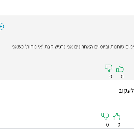
ד"ר ירון 
אורתופדי
4.9
ים טוחנות וביומיים האחרונים אני נרגיש קצת 'אי נוחות' כשאני
"זה כבר הניתוח החלפ
קודם כל הוא בן אדם,
של המטופל, זמין במ
ומקדיש את הזמן למט
0
0
בחום רב עליו, דבר שכב
ומאודבשמחה שחוזרת
לעקוב
השני רק אחרי 3 חודשים אחרי."
קראו עליי
0
0