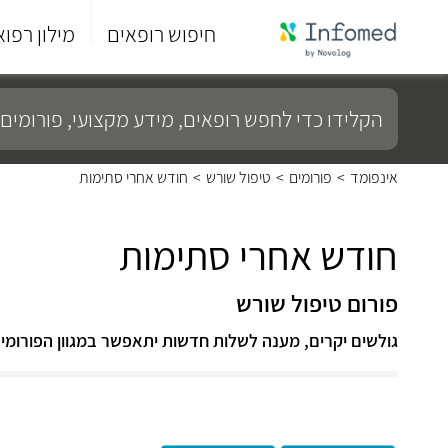
חיפוש רופאים
מילון רפוא
סוף
התפריט
הקלידו
הראשי.
כדי
לחפש
רופאים,
מידע
אינפומד
>
פורומים
>
טיפול שורש
>
חודש אחרי סתימות
מקצועי,
פורומים
ועוד...
חודש אחרי סתימות
פורום טיפול שורש
גולשים יקרים, מענה לשלות חדשות יתאפשר במגוון הפורומי