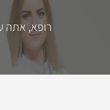
רופא, אתה ע