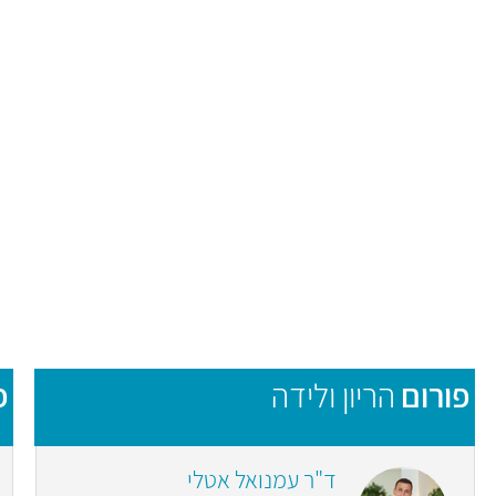
פורום
הריון ולידה
פ
ד"ר עמנואל אטלי