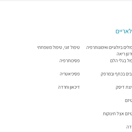
לאריים
ולים ביולוגיים ואימונותרפיה
טיפול זוגי, טיפול משפחתי
טן ריאה
ול בגלי הלם
פסיכותרפיה
ים בכתף ובמרפק
פסיכיאטריה
צת דיסק
דיכאון וחרדה
יזם
יזם אצל תינוקות
דה