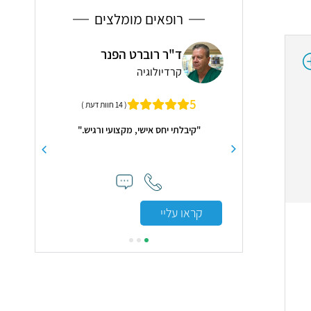
רופאים מומלצים
כל לאופר פרל
ד"ר רוברט הפנר
פרו
ה
קרדיולוגיה
כיר
 מנהלת מרפאות הלב
מומחה לכירורגיה 
5
( 14 חוות דעת )
ת לב באיכילוב, מומחית
ונקולוגיה וקרדיולוגית
"קיבלתי יחס אישי, מקצועי ורגיש."
יל המעבר
קראו עליי
קראו עלי