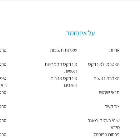
על אינפומד
אודות
שאלות תשובות
סרט
הצטרפו לאינדקס
אינדקס התמחויות
סרטן
ראשיות
הצהרת נגישות
אינדקס אזורים
טיפו
ויישובים
ריא
תנאי שימוש
סרטן
צור קשר
סרטן
שינוי בעלות ומאגר
סרטן
מידע
פרסום בפורטל
סרטן