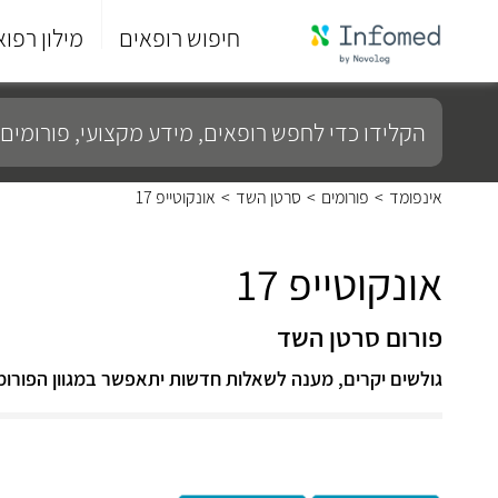
חיפוש רופאים
מילון רפוא
סוף
התפריט
הקלידו
הראשי.
כדי
לחפש
רופאים,
מידע
אינפומד
>
פורומים
>
סרטן השד
>
אונקוטייפ 17
מקצועי,
פורומים
ועוד...
אונקוטייפ 17
פורום סרטן השד
גולשים יקרים, מענה לשאלות חדשות יתאפשר במגוון הפורומ