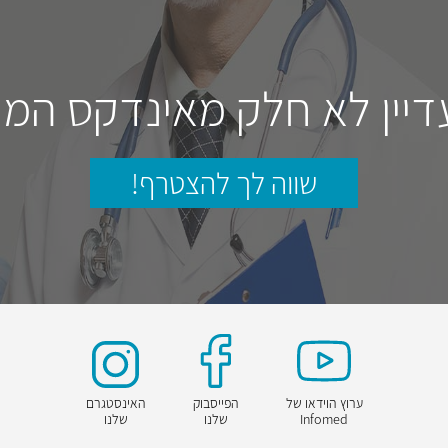
דיין לא חלק מאינדקס המו
שווה לך להצטרף!
ערוץ הוידאו של
הפייסבוק
האינסטגרם
Infomed
שלנו
שלנו