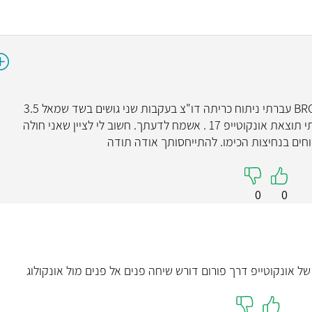
פרופ' מי
קרדיולוגי
קרדיולוגית בכירה,
דר בן ברוך שלום רב אני בת 42 נשאית שלBRCA1 עברתי ניתוח כריתה דו"צ בעקבות שני גושים בשד שמאל 3.5
ומנהלת שירות אי ספיק
ס"מ ו2.5 ס"מ ובלוטה נגועה אחת .היום קיבלתי תוצאת אונקוטייפ 17 . אשמח לדעתך. חשוב לי לציין שאני חולה
באי ספיקת לב, קרדיו-א
נשים לג
0
0
קראו עליי
של אונקוטייפ דרך פורום דורש שיחה פנים אל פנים מול אונקולוג