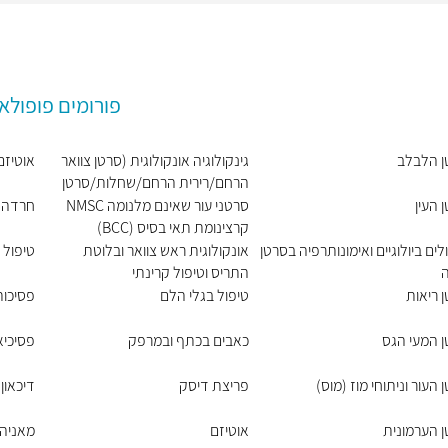
פורומים פופולא
ן הלבלב
גינקולוגיה אונקולוגית (סרטן צוואר
אוטיזם
הרחם/רירית הרחם/שחלות/סרטן
העריה)
 העין
סרטני עור שאינם מלנומה NMSC
חרדה
קרצינומת תאי בסיס (BCC)
וקרצינומת תאי קשקש (SCC)
לים ביולוגיים ואימונותרפיה בסרטן
אונקולוגית ראש צוואר ובלוטת
טיפול 
ה
התריס וטיפול קרינתי
 ריאות
טיפול בגלי הלם
פסיכות
 המעי הגס
כאבים בכתף ובמרפק
פסיכיא
 העור וניתוחי מוז (מוס)
פריצת דיסק
דיכאון
 הערמונית
אוטיזם
מאניה 