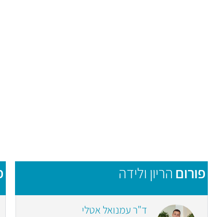
פורום
הריון ולידה
פ
ד"ר עמנואל אטלי