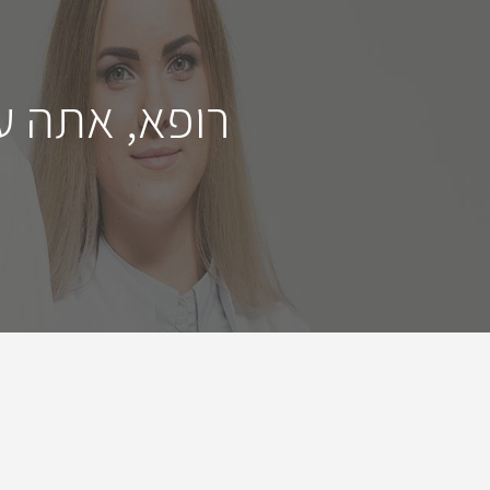
רופא, אתה ע