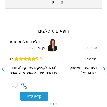
0
0
רופאים מומלצים
ד"ר לירון מלכא מומחית אף אוזן גרון
אף אוזן גרון
5.0
( 107 חוות דעת )
 אין ספק
"הגענו לקליניקה נעימה קיבלה אותנו מזכירה מקסימה וד"ר
לירון נתנה שירות מקצועי, אדיב, אנושי, הסבר מלא והמלצות"
קראו עליי