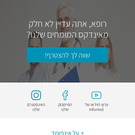
רופא, אתה עדיין לא חלק
מאינדקס המומחים שלנו?
שווה לך להצטרף!
ערוץ הוידאו של
הפייסבוק
האינסטגרם
Infomed
שלנו
שלנו
על אינפומד