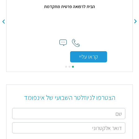
הבית לרפואה פרטית מתקדמת
ת
"ב
מ
אכפ
אל
קראו עליי
הת
המפק
החו
מקצוע
וכל
מערך
הצטרפו לניוזלטר השבועי של אינפומד