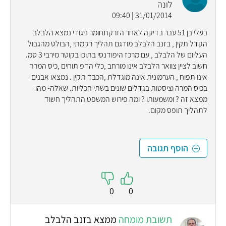
לונה
31/01/2014 | 09:40
בעלי בן 51 עבר בדיקה לאחר הזרקתחומר ניגודי נמצא הלבלב
הגןדל תקין , בזנב הלבלב מודגם תהליך רקמתי ,הבולט מהגבול
העליום של הלבלב , עם מרכז היפודנסי בתוכו בקוטר מירבי 3 סמ.
חשוב לציין צוואר הלבלב אינו מורחב ,כלי הדפ תוחים ,כיס המרה
אינו תפוח , הערמונית אינה מוגדלת ,הכבד תקין . נמצאו אבנים
בכיס המרה וציסטות בגדלים שונים בשתי הכליות. שאלה- מהו
ממצא זה ? ומשמעותו ? ומה פירוש המשפט התהליך חשוד
לתהליך תופס מקום.
הוסף תגובה
0
0
תשובת מומחה
ממצא בזנב הלבלב