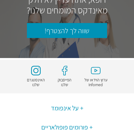
מאינדקס המומחים שלנו?
שווה לך להצטרף!
ערוץ הוידאו של
הפייסבוק
האינסטגרם
Infomed
שלנו
שלנו
על אינפומד
פורומים פופולאריים