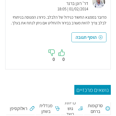
דר' רונן ברנר
01/02/2014 | 18:05
מדובר בממצא החשוד כגידול של הלבלב. כירורג המנוסה בניתוחי
לבלב צריך להיות מעורב בבירור ולהחליט אם ניתן לנתח את בעלך.
הוסף תגובה
0
0
נושאים מרכזיים
חומצה
וניליל
כריתת
סרקומות
מנדלית
גוש
ראלוקסיפן
ברחם
בשתן
בשד