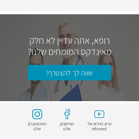
רופא, אתה עדיין לא חלק
מאינדקס המומחים שלנו?
שווה לך להצטרף!
ערוץ הוידאו של
הפייסבוק
האינסטגרם
Infomed
שלנו
שלנו