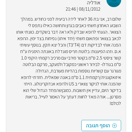
אודליה
08/11/2012 | 21:46
שלום רב, אני בת 36 לאחר לידה רביעית לפני כחודש. במהלך
השבוע האחרון חשתי כאבים בגרון ותחושה כאילו נתפס לי
הצוואר. הגעתי לרופא שבדק ולא ראה דבר בשקדים. כוונתי אותו
לכאב בצוואר ופתאום חשתי (יחד איתו) נפיחות בצד ימין. הרופא
הפנה אותי לבדיקות דם (T3'T4) והכל יצא תקין. בנוסף עשיתי
א.ס. וזהו הפיענוח: בלוטת תריס מוגדלת באונתה הימנית ע"ח
קשר ציסטי 2.5 ס"מ בקוטר מירבי עם מרכיב רקמתי היקפי 1.0
ס"מ בגודלו- לבירור ראשוני כמקובל ולמעקב, מרקם הבלוטה
מגורגר עם קשריות נוספות בהדיות מעורבת, הגדולה
איזואקוגנית/רקמתית 1.1 ס"מ באונה שמאלית. חזרתי לרופא
שהפנה אותי לניקור צווארי ב US ולרופא אנדוקרינולוג. הייתי
בדיקור היום, עדיין אין תשובות. כמובןשהפחד הגדול שלי הוא
מסרטן... אודה מאד לחוות דעתך על האמור לעייל. בריאות
לכולם!
הוסף תגובה