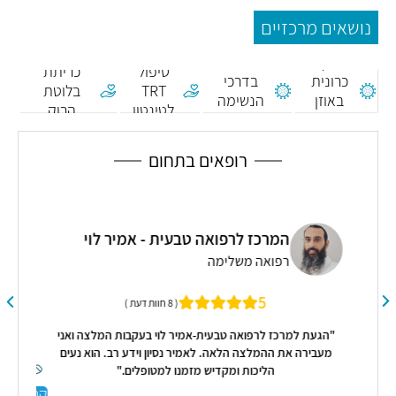
נושאים מרכזיים
ניתוח
דלקת
זיהום
טיפול
כריתת
כרונית
בדרכי
TRT
בלוטת
באוזן
הנשימה
לטינטון
הרוק
חיצונית
העליונות
(פארוטיס)
רופאים בתחום
המרכז לרפואה טבעית - אמיר לוי
מה
רפואה משלימה
5
( 8 חוות דעת )
"הגעת למרכז לרפואה טבעית-אמיר לוי בעקבות המלצה ואני
מעבירה את ההמלצה הלאה. לאמיר נסיון וידע רב. הוא נעים
הליכות ומקדיש מזמנו למטופלים."
קראו