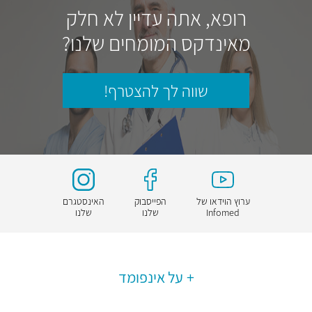
רופא, אתה עדיין לא חלק
מאינדקס המומחים שלנו?
שווה לך להצטרף!
ערוץ הוידאו של
הפייסבוק
האינסטגרם
Infomed
שלנו
שלנו
על אינפומד