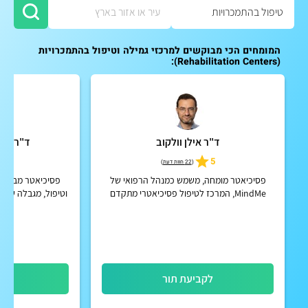
המומחים הכי מבוקשים למרכזי גמילה וטיפול בהתמכרויות
(Rehabilitation Centers):
ד"ר אילן וולקוב
ד"ר פבל
4.8
5
(
22 חוות דעת
)
פסיכיאטר מומחה, משמש כמנהל הרפואי של
פסיכיאטר מבוגרים
MindMe, המרכז לטיפול פסיכיאטרי מתקדם
פ
לקביעת תור
לק