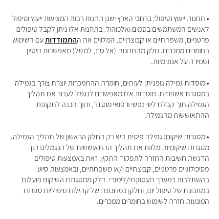
• תחנות ייעוץ וטיפול: ברחבי הארץ ישנן תחנות רבות המציעות ייעוץ וטיפול
לאנשים המשתמשים בסמים ואלכוהול. בתחנות אלו ניתן לקבל טיפולים
פרטניים, משפחתיים או קבוצתיים, המלווים את ה
התמודדות
עם השימוש
בחומרים ממכרים. חלק מהתחנות (אל סם, למשל) מאפשרות חיסיון
ושמירה על אנונימיות.
• מוסדות גמילה גופנית: לעיתים, חומרת ההתמכרות יוצרת צורך בגמילה
במסגרת אשפוזית. מוסדות אלו מאפשרים לנגמל לעבור את תהליך
הגמילה תוך קבלת ליווי נפשי ורפואי מוסדר, ותוך הכנה לתקופת
ההתאוששות מהגמילה.
• מסגרות שיקום: גמילה פיסית היא רק החלק הראשון של תהליך הגמילה.
מסגרות שיקומיות מלוות את תהליך ההתאוששות של הנגמלים תוך
הדגשת חשיבות החזרה לתפקוד התקין. זאת באמצעות טיפולים
פסיכולוגיים פרטניים, קבוצתיים ו/או משפחתיים, ובאמצעות סיוע
בהשתלבות במערך תעסוקתי/לימודי. חלק ממסגרות השיקום פועלות
במתכונת של טיפול יום, וחלקן במתכונת של קהילות טיפוליות סגורות
המונעות חזרה לשימוש בחומרים ממכרים.