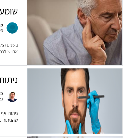
שומעי
מא
23
בשנים האח
אם יש לכם/
ניתוח
מא
23
ניתוחי אף 
שהניתוחים