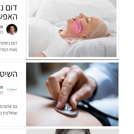
דום נ
האפשר
מא
21
דום נשימה
(ואת הפרטנ
השיטה
מא
21
גם אתם מת
שחולפת מעצ