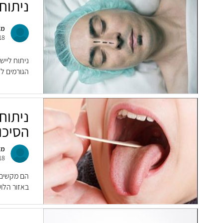
ניתוח
מא
18
ניתוח לייש
הגורמים ל
ניתוח
הסיכו
מא
18
הם מקשים 
באזור הלוע