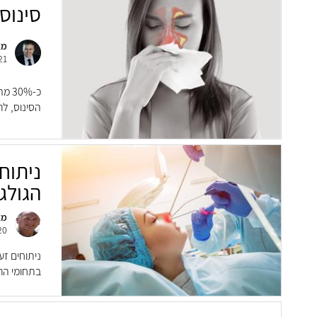
סינוס
מא
21
כ-%
הסינוס, לר
ניתוח
הגולג
מא
20
ניתוחים זע
בתחומי הרפ