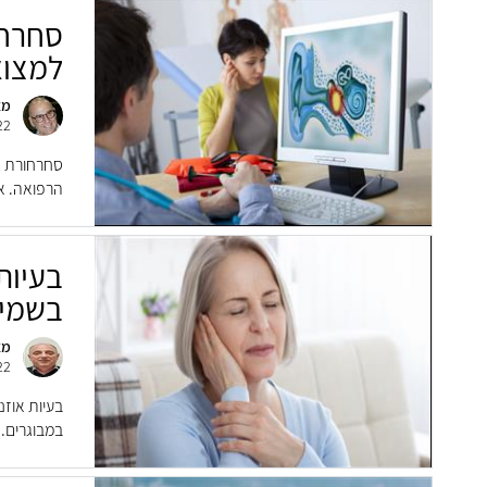
סחרחו
למצוא
מא
22
סחרחורת ה
הרפואה. א
בעיות
בשמי
מא
22
בעיות אוזנ
במבוגרים. 