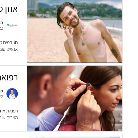
אוזן 
מא
22
חג המים מ
אנשים סובל
רפואת שמיעה: 
מא
22
רפואת אוזנ
מצבים שונ