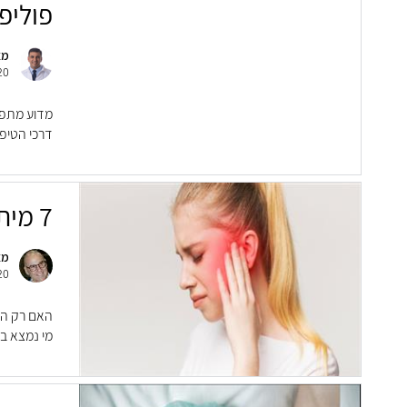
פוליפ
מא
20
מדוע מתפת
דרכי הטיפו
7 מיתוסים על טנטון – והאמת
מא
20
האם רק הא
מי נמצא בס