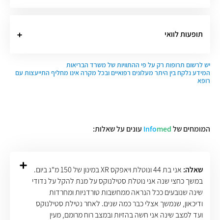
תופעות לוואי
יש לרשום תרופות רק על פי ההתוויות של משרד הבריאות
המידע נלקח בין היתר מעלונים רפואיים ובכל מקרה אינו מחליף התייעצות עם
רופא
המומחים של
med
Info
עונים על שאלות:
שאלה:
אני בת 44 ונוטלת ויאפקס XR במינון של 150 מ"ג ביום.
במשך כחצי שנה אני נוטלת סטילנוקס על מנת להקל על נדודי
שינה שנובעים ככל הנראה ממחשבות טורדניות ומחרדות
ודיכאון, שנמשך אצלי כבר כמה שנים. לאחר נטילת סטילנוקס
ועד למצב שינה אני חשה בהזיות ובמצב רוח מרומם, מעין