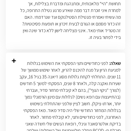
תחושת "היי" מלאכותית, ומתנהגת ומדברת בצלילות, אך
למחרת איני זוכרת דבר ממה שאירע מרגע נטילת התרופה, כל
מה עשיתי ואמרתי מנטילת הסטילנוקס ועד שנרדמתי. האם
זהו כדור מסמם או הגורם לבעית זיכרון או תופעות פסיכוטיות?
זה מטריד אותי מאד. אינני מצליחה לישון ללא כדור שינה ואין
בידי לפתור בעיה זו.
שאלה:
לפני כחודשיים וחצי הפסקתי את השימוש בגלולות
למניעת הריון על מנת להיכנס להריון, לאחר שימוש ממושך של
11 שנים. התחלתי לקחת גלולות מסוג דיאנה 35 בגיל 16, עקב
שעירות ואקנה קלה, ולאחר 8 שנים, הפסקתי למשך 5 חודשים
(לצורך "ניקוי הגוף"), בהם לא קיבלתי מחזור סדיר, ועברתי
(בהתייעצות עם רופא נשים) לגלולות עם מינון הורמונלי נמוך
יותר, אורתו-ציקלן. חשוב לציין שלפני שהתחלתי בשימוש
בגלולות המחזור החודשי שלי היה סדיר מאוד. מאז הפסקתי
האחרונה, לפני כחודשיים וחצי, לא קיבלתי מחזור. לאחר
בדיקת אולטרסאונד וגינלי, רופאת הנשים שלי חשדה שאני
סובלת מ- PCOD מחלה פוליציסטית של השחלות) ושלחה