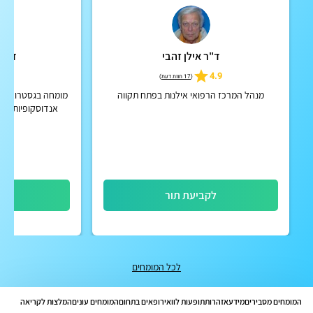
ד"ר אילן זהבי
ד"ר 
5
4.9
(
17 חוות דעת
)
מנהל המרכז הרפואי אילנות בפתח תקווה
מומחה בגסטרואנטרו
אנדוסקופיות (גס
לקביעת תור
לק
לכל המומחים
המומחים מסבירים
מידע
אזהרות
תופעות לוואי
רופאים בתחום
המומחים עונים
המלצות לקריאה