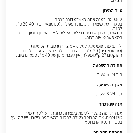
הצילום.
טווח המינון
0.5-2 גר' במנה אחת כאשרמדובר בצמח.
במקרה של מיצוי התרכובות הפעילות (סנוסונאידים) - 20-40 מ"ג
למנה.
התאמת המינון אינדיבידואלית. יש ליטול את המינון הנמוך ביותר
המאפשר יציאות רכות.
ילדים:
מתן פומי מעל לגיל 6 – מיצוי התרכובות הפעילות
(סנוסונאידים) 20 מ"ג כמנה בודדת לפני השינה. עבור ילדים
השוקלים 27 ק"ג ומעלה, אין לעבור מינון של 40 מ"ג פעמיים ביום.
תחילת ההשפעה
תוך 6-24 שעות.
משך ההשפעה
תוך 6-24 שעות.
מנה שנשכחה
אם התרופה ניטלת לטיפול בעצירות כרונית - יש לקחת מייד
כשנזכרים. אם התרופה ניטלת להכנת המעי לפני צילום - יש להיוועץ
במכון הרנטגן או ברופא.
הפסקת התרופה