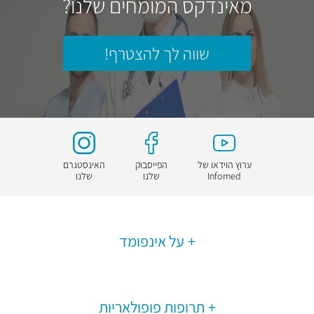
מאינדקס המומחים שלנו?
שווה לך להצטרף!
ערוץ הוידאו של
הפייסבוק
האינסטגרם
Infomed
שלנו
שלנו
על אינפומד
תרופות פופולאריות