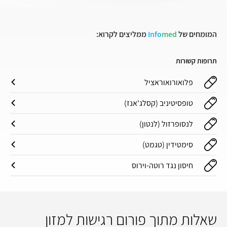
המומחים של
med
Info
ממליצים לקרוא:
תרופות קשורות
פלואורואוראציל
טופסיטיניב (קסלג'אנז)
לנסופרזול (לנטון)
סימטידין (טגמט)
חיסון נגד רוטה-וירוס
שאלות מתוך פורום רגישות למזון