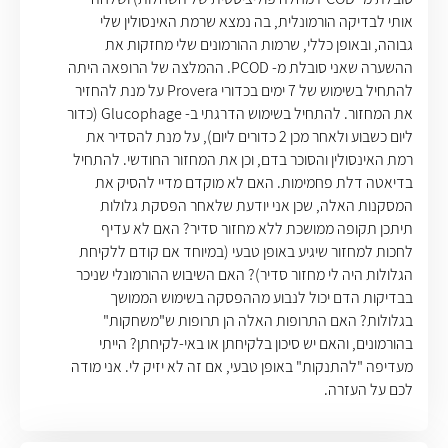
אותי לבדיקה הורמונלית, בה נמצא שרמת האינסולין שלי
גבוהה, ובאופן כללי, שרמות ההורמונים שלי מחזקות את
ההשערה שאני סובלת מ- PCOD. ההמלצה של הרופאה היתה
להתחיל בשימוש של 7 ימים בכדורי Provera על מנת להחזיר
את המחזור. להתחיל בשימוש הדרגתי ב- Glucophage (כדור
ליום כשבוע ולאחר מכן 2 כדורים ליום), על מנת להסדיר את
רמת האינסולין והסוכר בדם, וכן את המחזור החודשי. להתחיל
בדיאטה דלת פחמימות. האם לא מוקדם מדיי להסיק את
המסקנות האלה, שכן אני יודעת שלאחר הפסקת גלולות
תיתכן תקופה ממושכת ללא מחזור סדיר? האם לא עדיף
לחכות למחזור שיגיע באופן טבעי (במיוחד אם קודם ללקיחת
הגלולות היה לי מחזור סדיר)? האם השיבוש ההורמונלי שניכר
בבדיקות הדם יכול לנבוע מההפסקה בשימוש הממושך
בגלולות? האם התרופות האלה הן תרופות ש"משחקות"
בהורמונים, והאם יש סיכון בלקיחתן או באי-לקיחתן? הייתי
מעדיפה "להתנקות" באופן טבעי, אם זה לא יזיק לי. אני מודה
לכם על העזרה.