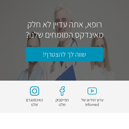
רופא, אתה עדיין לא חלק
מאינדקס המומחים שלנו?
שווה לך להצטרף!
ערוץ הוידאו של
הפייסבוק
האינסטגרם
Infomed
שלנו
שלנו