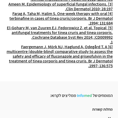
Ameen M. Epidemiology of superficial fungal infections.
[3]
Clin Dermatol 2010; 28:197.
Farag A, Taha M, Halim S. One-week therapy with oral
[4]
terbinafine in cases of tinea cruris/corporis. Br J Dermatol
1994; 131:684.
El-Gohary M, van Zuuren EJ, Fedorowicz Z, et al. Topical
[5]
antifungal treatments for tinea cruris and tinea corporis.
Cochrane Database Syst Rev 2014; :CD009992.
1.
Faergemann J, Mörk NJ, Haglund A, Odegård T. A
[6]
multicentre (double-blind) comparative study to assess the
safety and efficacy of fluconazole and griseofulvin in the
treatment of tinea corporis and tinea cruris. Br J Dermatol
1997; 136:575.
המומחים של
med
Info
ממליצים לקרוא:
מחלות קשורות