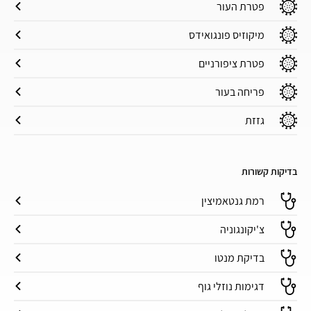
פטרת העור
מיקוזיס פונגואידס
פטרת ציפורניים
פריחה בעור
גזזת
בדיקות קשורות
רמת גנטאמיצין
צ'יקונגוניה
בדיקת מנטו
דגימות נוזלי גוף