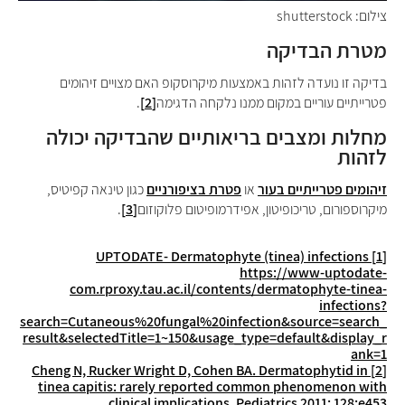
צילום: shutterstock
מטרת הבדיקה
בדיקה זו נועדה לזהות באמצעות מיקרוסקופ האם מצויים זיהומים
פטרייתיים עוריים במקום ממנו נלקחה הדגימה
[2]
.
מחלות ומצבים בריאותיים שהבדיקה יכולה
לזהות
זיהומים פטרייתיים בעור
או
פטרת בציפורניים
כגון טינאה קפיטיס,
מיקרוספורום, טריכופיטון, אפידרמופיטום פלוקוזום
[3]
.
-
Dermatophyte (tinea) infections
UPTODATE
[1]
https://www-uptodate-
com.rproxy.tau.ac.il/contents/dermatophyte-tinea-
infections?
search=Cutaneous%20fungal%20infection&source=search_
result&selectedTitle=1~150&usage_type=default&display_r
ank=1
Cheng N, Rucker Wright D, Cohen BA. Dermatophytid in
[2]
tinea capitis: rarely reported common phenomenon with
clinical implications. Pediatrics 2011; 128:e453.