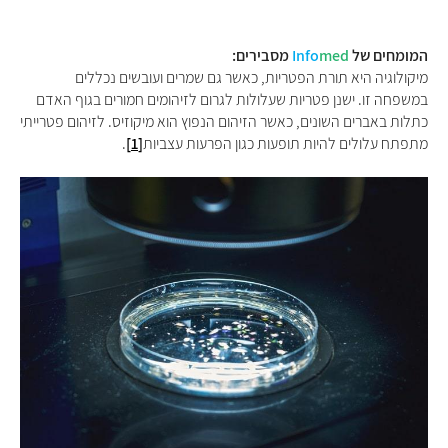
המומחים של
med
Info
מסבירים:
מיקולוגיה היא תורת הפטריות, כאשר גם שמרים ועובשים נכללים
במשפחה זו. ישנן פטריות שעלולות לגרום לזיהומים חמורים בגוף האדם
כתלות באברים השונים, כאשר הזיהום הנפוץ הוא מיקוזיס. לזיהום פטרייתי
מתפתח עלולים להיות תופעות כגון הפרעות עצביות
[1]
.