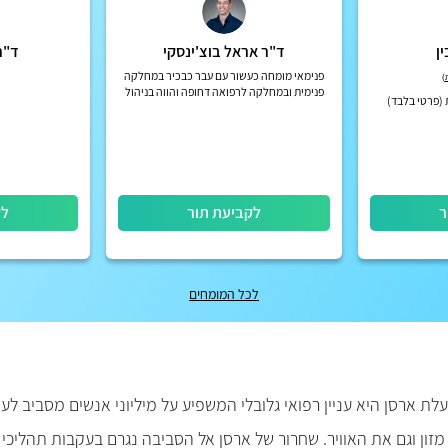
ן
ד"ר אראל בוצ'ינסקי
ד"ר 
פנימאי מומחה כעשור עם עבר כבכיר במחלקה
)
פנימית ובמחלקה לרפואה דחופה והווה בניהול
(פרטי בלבד)
אירועים רפואיים מורכבים בבית המטופל וליווי
רפואי אישי
ר
לקביעת תור
לק
לכל המומחים
 ארסן היא עניין רפואי גלובלי המשפיע על מיליוני אנשים מסביב ל
זון וגם את האוויר. שחרור של ארסן אל הסביבה נגרם בעקבות תהליכי כ