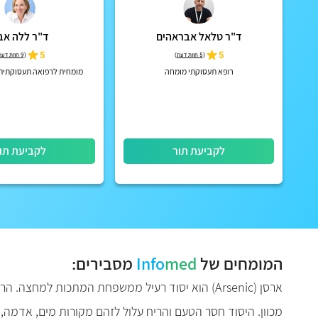
ד"ר טלאל אבראהים
ד"ר ללה אבי
5
5
(
5 חוות דעת
)
(
9 חוות דעת
רופא תעסוקתי מומחה
מומחית לרפואה תעסוקתית 
לקביעת תור
לקביעת תו
המומחים של
med
Info
מסבירים:
ארסן (
Arsenic
) הוא יסוד רעיל ממשפחת המתכות למחצה. הרעלת
מכוון. היסוד חסר הטעם והריח עלול לזהם מקורות מים, אדמה, מ