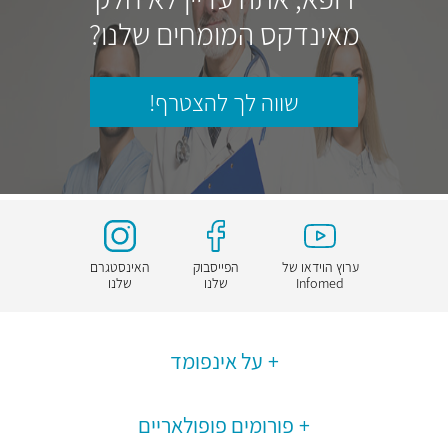
מאינדקס המומחים שלנו?
שווה לך להצטרף!
ערוץ הוידאו של
הפייסבוק
האינסטגרם
Infomed
שלנו
שלנו
על אינפומד
פורומים פופולאריים