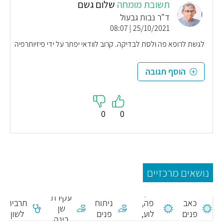
תשובת מומחה
שלום גשם
ד"ר נבות גבעול
25/10/2021 | 08:07
לגשת לרופא פה ולסת לבדיקה. קרוב לוודאי יפתר על ידי פיזיותרפיה
הוסף תגובה
0
0
נושאים מרכזיים
דלקות
עקירת
כאב
פה,
ניתוח
תרבית
שן
פנים
לוע,
פנים
לשון
בינה