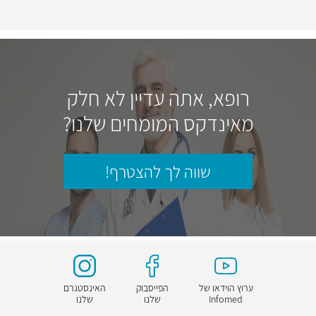
רופא, אתה עדיין לא חלק
מאינדקס המומחים שלנו?
שווה לך להצטרף!
ערוץ הוידאו של
הפייסבוק
האינסטגרם
Infomed
שלנו
שלנו