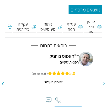
נושאים מרכזיים
סרטן
פטרת
ניתוח
עקירה
חלל
צפל
הפה
סינוסיטיס
כירורגית
הפה
רופאים בתחום
ד"ר עמוס בוחניק
רפואת שיניים
ה,
5.0
( 25 חוות דעת )
"שירות מעולה"
"היי
רגיש
תשומ