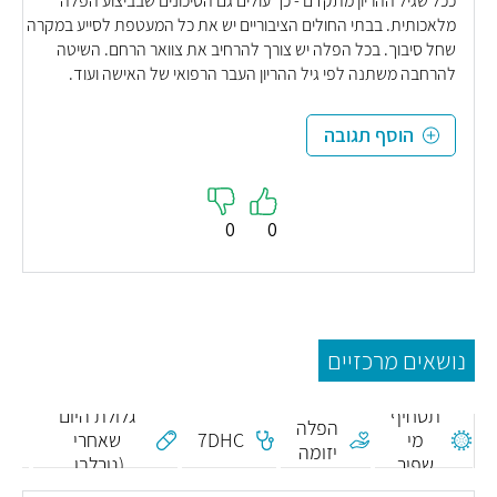
ככל שגיל ההריון מתקדם - כך עולים גם הסיכונים שבביצוע הפלה
מלאכותית. בבתי החולים הציבוריים יש את כל המעטפת לסייע במקרה
שחל סיבוך. בכל הפלה יש צורך להרחיב את צוואר הרחם. השיטה
להרחבה משתנה לפי גיל ההריון העבר הרפואי של האישה ועוד.
הוסף תגובה
0
0
נושאים מרכזיים
ח
פוסטינור -
תסחיף
גלולת היום
הפלה
מי
7DHC
שאחרי
יזומה
שפיר
(נורלבו,
לבונורגסטרל)