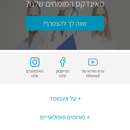
מאינדקס המומחים שלנו?
שווה לך להצטרף!
ערוץ הוידאו של
הפייסבוק
האינסטגרם
Infomed
שלנו
שלנו
על אינפומד
פורומים פופולאריים