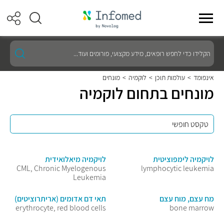
הקלידו
כדי
לחפש
רופאים,
אינפומד
>
עולמות תוכן
>
לוקמיה
>
מונחים
מידע
מונחים בתחום לוקמיה
מקצועי,
פורומים
ועוד...
לויקמיה לימפוציטית
לויקמיה מיאלואידית
CML, Chronic Myelogenous
lymphocytic leukemia
Leukemia
מח עצם, מוח עצם
תאי דם אדומים (אריתרוציטים)
erythrocyte, red blood cells
bone marrow