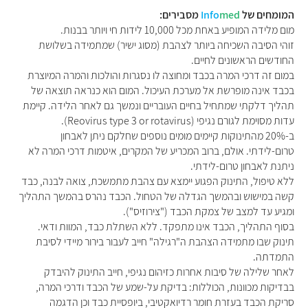
המומחים של
med
Info
מסבירים:
מום מלידה המופיע באחת מכל 10,000 לידות חי ויותר בבנות.
זוהי הסיבה השכיחה ביותר לצהבת (מסוג ישיר) שמתמידה בשלושת
החודשים הראשונים לחיים.
במום זה דרכי המרה בכבד ומחוצה לו נסגרות והולכות והמרה המיוצרת
בכבד אינה מופרשת אל מערכת העיכול. המום הוא כנראה תוצאה של
תהליך דלקתי שמתחיל בחיים העובריים ונמשך גם לאחר הלידה. קיימת
עדות מסוימת לגורם נגיפי (Reovirus type 3 or rotavirus).
ב-20% מהתינוקות קיימים מומים נוספים שחלקם ניתן לאבחון
טרום-לידתי. אולם, ברוב המכריע של המקרים, איטמות דרכי המרה לא
ניתנת לאבחון טרום-לידתי.
ללא טיפול, התינוק הפגוע יימצא עם צהבת מתמשכת, צואה לבנה, כבד
קשה במישוש ובהמשך הגדלה של הטחול. הכבד נהרס בהמשך התהליך
ומגיע עד למצב של צמקת הכבד ("צירוזיס").
בסוף התהליך, הכבד אינו מתפקד. ללא השתלת כבד, המוות ודאי.
תינוק שבו מתמידה הצהבת ה"רגילה" חייב לעבור בירור מיידי לסיבת
התמדתה.
לאחר שלילה של סיבות אחרות כזיהום נגיפי, חייב התינוק להיבדק
בבדיקות מכוונות, הכוללות: בדיקת על-שמע של הכבד ודרכי המרה,
סריקת הכבד בעזרת חומר רדיואקטיבי, ביופסיית כבד וכן הדגמה