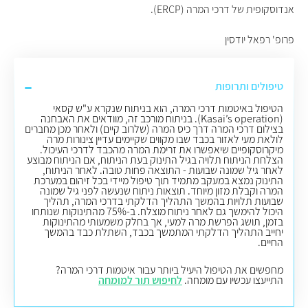
אנדוסקופית של דרכי המרה (ERCP).
פרופ' רפאל יודסין
טיפולים ותרופות
הטיפול באיטמות דרכי המרה, הוא בניתוח שנקרא ע"ש קסאי
(Kasai’s operation). בניתוח מורכב זה, מוודאים את האבחנה
בצילום דרכי המרה דרך כיס המרה (שלרוב קיים) ולאחר מכן מחברים
לולאת מעי לאזור בכבד שבו מקווים שקיימים עדיין צינורות מרה
מיקרוסקופיים שיאפשרו את זרימת המרה מהכבד לדרכי העיכול.
הצלחת הניתוח תלויה בגיל התינוק בעת הניתוח, אם הניתוח מבוצע
לאחר גיל שמונה שבועות - התוצאה פחות טובה. לאחר הניתוח,
התינוק נמצא במעקב מתמיד תוך טיפול מיידי בכל זיהום במערכת
המרה וקבלת מזון מיוחד. תוצאות ניתוח שנעשה לפני גיל שמונה
שבועות תלויות בהמשך התהליך הדלקתי בדרכי המרה, תהליך
היכול להימשך גם לאחר ניתוח מוצלח. ב-75% מהתינוקות שנותחו
בזמן, תושג הפרשת מרה למעי, אך בחלק משמעותי מהתינוקות
יחייב התהליך הדלקתי המתמשך בכבד, השתלת כבד בהמשך
החיים.
מחפשים את הטיפול היעיל ביותר עבור איטמות דרכי המרה?
התייעצו עכשיו עם מומחה.
לחיפוש תור למומחה