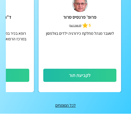
פרופ' פרנסיס סרור
ד"ר מר
4.9
5
(
8 חוות דעת
)
לשעבר מנהל מחלקת כירורגיה ילדים בוולפסון
רופא בכיר במכון 
במרכז הרפואי איכ
החזר מחבר
לקביעת תור
לק
לכל המומחים