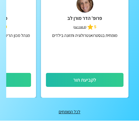
פרופ' הדר מורן לב
פרופ
5.0
5
(
8 חוות דעת
)
מומחית בגסטרואנטרולוגיה ותזונה בילדים
מנהל מכון הריאות 
לקביעת תור
לק
לכל המומחים