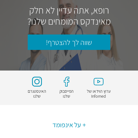
רופא, אתה עדיין לא חלק
מאינדקס המומחים שלנו?
שווה לך להצטרף!
ערוץ הוידאו של
הפייסבוק
האינסטגרם
Infomed
שלנו
שלנו
על אינפומד