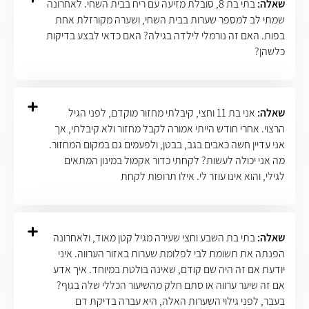
שאלה:
בתי בת 8, סובלת מזיעה עם ריח בבית השחי. לאחרונה
שמתי לב למספר שערות בבית השחי, ושערה מקורזלת אחת
בפות. האם זה נורמלי לילדה בגילה? האם כדאי לבצע בדיקות
כלשהן?
שאלה:
אני בת 11 וחצי, קיבלתי מחזור מוקדם, לפני הגיל
הרצוי. אחרי חודש הייתי אמורה לקבל מחזור ולא קיבלתי, אך
אני עדיין חשה כאבים בגב, בבטן, ולפעמים גם במקום המחזור.
מה אני יכולה לעשות? לקחתי כדור אקמול במינון המתאים
לגילי, והוא אינו עוזר לי. אילו תרופות לקחת
שאלה:
בתי בת השבע וחצי שעירה מגיל קטן מאוד, ולאחרונה
הפנתה את תשומת לבי לפלומת שערות באזור הערווה. איני
יודעת אם זה היה שם קודם, שאינה בולטת במיוחד. איך אדע
אם זה שיער ערווה או סתם חלק מהשיעור הכללי שלה בגוף?
בעבר, לפני גילוי השערות האלה, היא עברה בדיקת דם