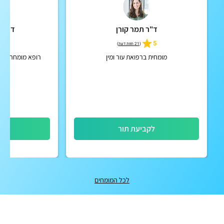
ד"ר תמר קורן
ד"ר א
4.9
5
(
21 חוות דעת
)
מומחית ברפואת עור ומין
רופא מומחה ברפו
לקביעת תור
לק
לכל המומחים