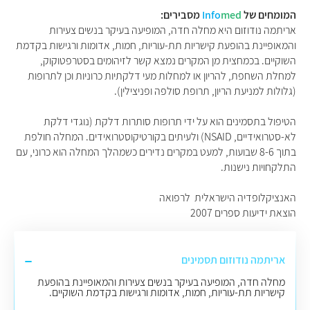
המומחים של
med
Info
מסבירים:
אריתמה נודוזום היא מחלה חדה, המופיעה בעיקר בנשים צעירות
והמאופיינת בהופעת קישריות תת-עוריות, חמות, אדומות ורגישות בקדמת
השוקיים. בכמחצית מן המקרים נמצא קשר לזיהומים בסטרפטוקוק,
למחלת השחפת, להריון או למחלות מעי דלקתיות כרוניות וכן לתרופות
(גלולות למניעת הריון, תרופת סולפה ופניצילין).
הטיפול בתסמינים הוא על ידי תרופות סותרות דלקת (נוגדי דלקת
לא-סטרואידיים, NSAID) ולעיתים בקורטיקוסטרואידים. המחלה חולפת
בתוך 8-6 שבועות, למעט במקרים נדירים כשמהלך המחלה הוא כרוני, עם
התלקחויות נישנות.
האנציקלופדיה הישראלית לרפואה
הוצאת ידיעות ספרים 2007
אריתמה נודוזום תסמינים
מחלה חדה, המופיעה בעיקר בנשים צעירות והמאופיינת בהופעת
קישריות תת-עוריות, חמות, אדומות ורגישות בקדמת השוקיים.